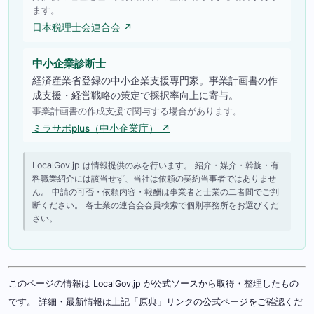
ます。
日本税理士会連合会 ↗
中小企業診断士
経済産業省登録の中小企業支援専門家。事業計画書の作
成支援・経営戦略の策定で採択率向上に寄与。
事業計画書の作成支援で関与する場合があります。
ミラサポplus（中小企業庁） ↗
LocalGov.jp は情報提供のみを行います。 紹介・媒介・斡旋・有
料職業紹介には該当せず、当社は依頼の契約当事者ではありませ
ん。 申請の可否・依頼内容・報酬は事業者と士業の二者間でご判
断ください。 各士業の連合会会員検索で個別事務所をお選びくだ
さい。
このページの情報は LocalGov.jp が公式ソースから取得・整理したもの
です。 詳細・最新情報は上記「原典」リンクの公式ページをご確認くだ