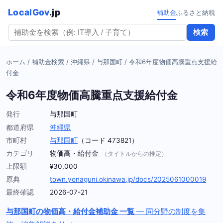
LocalGov
.jp
補助金
ふるさと納税
検索
ホーム
/
補助金検索
/
沖縄県
/
与那国町
/
令和6年度物価高騰重点支援給
付金
令和6年度物価高騰重点支援給付金
発行
与那国町
都道府県
沖縄県
市町村
与那国町
（コード 473821）
カテゴリ
物価高・給付金
（タイトルからの推定）
上限額
¥30,000
原典
town.yonaguni.okinawa.jp/docs/2025061000019
最終確認
2026-07-21
与那国町の物価高・給付金補助金 一覧
— 同分野の制度を集