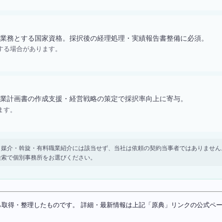
業務とする国家資格。採択後の経理処理・実績報告書整備に必須。
する場合があります。
業計画書の作成支援・経営戦略の策定で採択率向上に寄与。
ます。
。 紹介・媒介・斡旋・有料職業紹介には該当せず、当社は依頼の契約当事者ではありま
検索で個別事務所をお選びください。
ソースから取得・整理したものです。 詳細・最新情報は上記「原典」リンクの公式