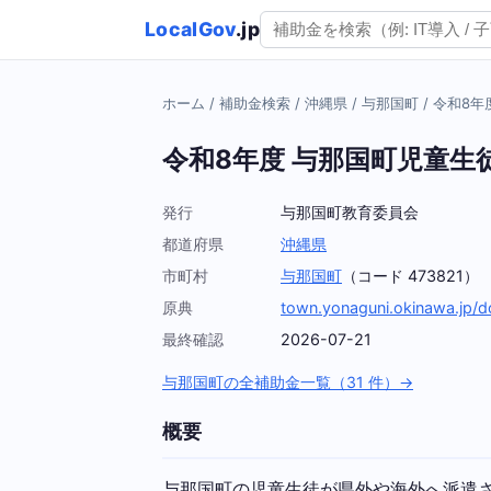
LocalGov
.jp
ホーム
/
補助金検索
/
沖縄県
/
与那国町
/
令和8年
令和8年度 与那国町児童生
発行
与那国町教育委員会
都道府県
沖縄県
市町村
与那国町
（コード 473821）
原典
town.yonaguni.okinawa.jp
最終確認
2026-07-21
与那国町の全補助金一覧（31 件）→
概要
与那国町の児童生徒が県外や海外へ派遣