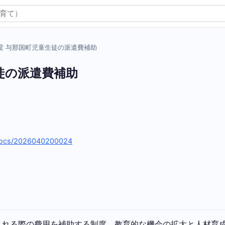
度 与那国町児童生徒の派遣費補助
徒の派遣費補助
/docs/2026040200024
される際の費用を補助する制度。教育的な機会の拡大と人材育