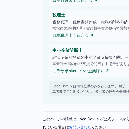
日本行政書士会連合会 ↗
税理士
税務代理・税務書類作成・税務相談を独占
採択後の経理処理・実績報告書の整備で関与
日本税理士会連合会 ↗
中小企業診断士
経済産業省登録の中小企業支援専門家。事
事業計画書の作成支援で関与する場合があり
ミラサポplus（中小企業庁） ↗
LocalGov.jp は情報提供のみを行います
二者間でご判断ください。 各士業の連合会会員
このページの情報は LocalGov.jp が公式
れている場合は
お問い合わせ
ください。