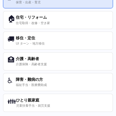
保育・出産・育児
🏠
住宅・リフォーム
住宅取得・改修・空き家
🚚
移住・定住
UI ターン・地方移住
🏥
介護・高齢者
介護保険・高齢者支援
♿
障害・難病の方
福祉手当・医療費助成
👪
ひとり親家庭
児童扶養手当・就労支援