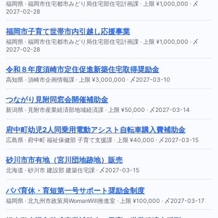
福岡県 · 福岡市住宅都市みどり局住宅部住宅計画課 · 上限 ¥1,000,000 · 〆
2027-02-28
福岡市子育て世帯市内引越し応援事業
福岡県 · 福岡市住宅都市みどり局住宅部住宅計画課 · 上限 ¥1,000,000 · 〆
2027-02-28
令和８年度須崎市定住促進新築住宅取得奨励金
高知県 · 須崎市企画情報課 · 上限 ¥3,000,000 · 〆2027-03-10
つながり見附同窓会開催補助金
新潟県 · 見附市産業経済部地域経済課 · 上限 ¥50,000 · 〆2027-03-14
府中町幼児2人同乗用電動アシスト自転車購入費補助金
広島県 · 府中町 福祉保健部 子育て支援課 · 上限 ¥40,000 · 〆2027-03-15
砂川市市有地（宮川団地跡地）販売
北海道 · 砂川市 建設部 建築住宅課 · 〆2027-03-15
パパ育休・育短第一号サポート奨励金制度
福岡県 · 北九州市政策局WomanWill推進室 · 上限 ¥100,000 · 〆2027-03-17