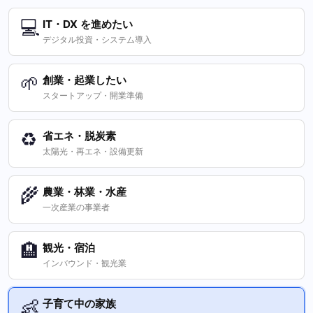
💻
IT・DX を進めたい
デジタル投資・システム導入
🌱
創業・起業したい
スタートアップ・開業準備
♻️
省エネ・脱炭素
太陽光・再エネ・設備更新
🌾
農業・林業・水産
一次産業の事業者
🏨
観光・宿泊
インバウンド・観光業
👶
子育て中の家族