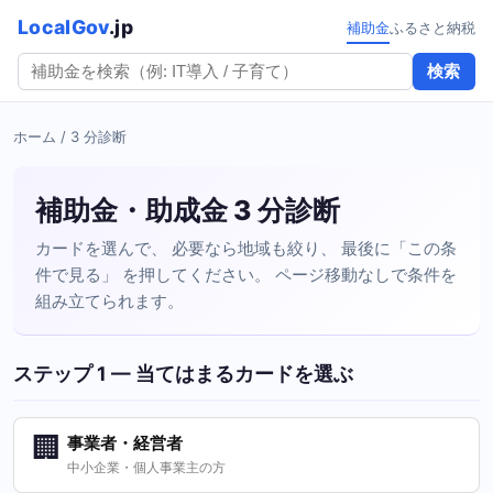
LocalGov
.jp
補助金
ふるさと納税
検索
ホーム
/ 3 分診断
補助金・助成金 3 分診断
カードを選んで、 必要なら地域も絞り、 最後に「この条
件で見る」 を押してください。 ページ移動なしで条件を
組み立てられます。
ステップ 1 — 当てはまるカードを選ぶ
🏢
事業者・経営者
中小企業・個人事業主の方