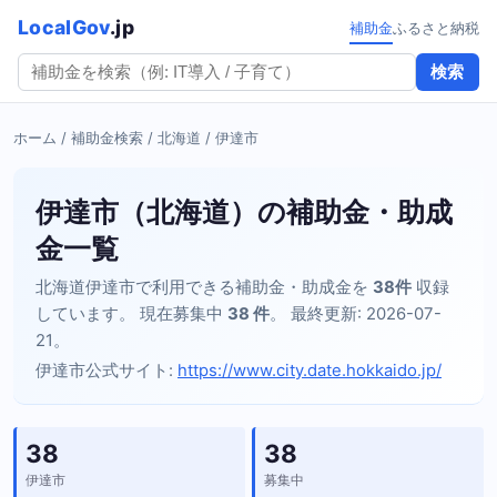
LocalGov
.jp
補助金
ふるさと納税
検索
ホーム
/
補助金検索
/
北海道
/ 伊達市
伊達市（北海道）の補助金・助成
金一覧
北海道伊達市で利用できる補助金・助成金を
38件
収録
しています。 現在募集中
38 件
。 最終更新: 2026-07-
21。
伊達市公式サイト:
https://www.city.date.hokkaido.jp/
38
38
伊達市
募集中