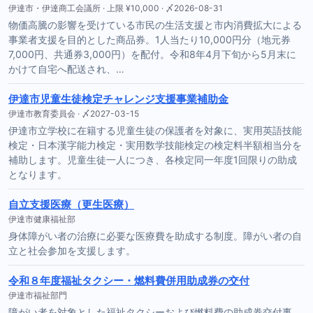
伊達市・伊達商工会議所 · 上限 ¥10,000 · 〆2026-08-31
物価高騰の影響を受けている市民の生活支援と市内消費拡大による
事業者支援を目的とした商品券。1人当たり10,000円分（地元券
7,000円、共通券3,000円）を配付。令和8年4月下旬から5月末に
かけて自宅へ配送され、…
伊達市児童生徒検定チャレンジ支援事業補助金
伊達市教育委員会 · 〆2027-03-15
伊達市立学校に在籍する児童生徒の保護者を対象に、実用英語技能
検定・日本漢字能力検定・実用数学技能検定の検定料半額相当分を
補助します。児童生徒一人につき、各検定同一年度1回限りの助成
となります。
自立支援医療（更生医療）
伊達市健康福祉部
身体障がい者の治療に必要な医療費を助成する制度。障がい者の自
立と社会参加を支援します。
令和８年度福祉タクシー・燃料費併用助成券の交付
伊達市福祉部門
障がい者を対象とした福祉タクシーおよび燃料費の助成券交付事