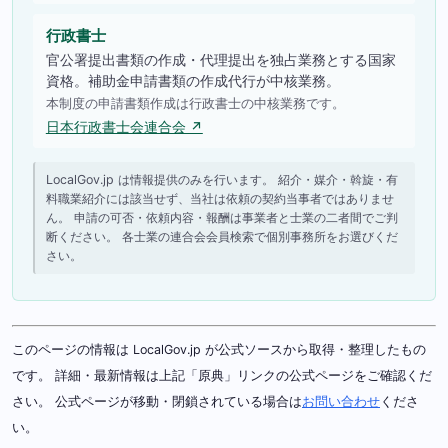
行政書士
官公署提出書類の作成・代理提出を独占業務とする国家
資格。補助金申請書類の作成代行が中核業務。
本制度の申請書類作成は行政書士の中核業務です。
日本行政書士会連合会 ↗
LocalGov.jp は情報提供のみを行います。 紹介・媒介・斡旋・有
料職業紹介には該当せず、当社は依頼の契約当事者ではありませ
ん。 申請の可否・依頼内容・報酬は事業者と士業の二者間でご判
断ください。 各士業の連合会会員検索で個別事務所をお選びくだ
さい。
このページの情報は LocalGov.jp が公式ソースから取得・整理したもの
です。 詳細・最新情報は上記「原典」リンクの公式ページをご確認くだ
さい。 公式ページが移動・閉鎖されている場合は
お問い合わせ
くださ
い。