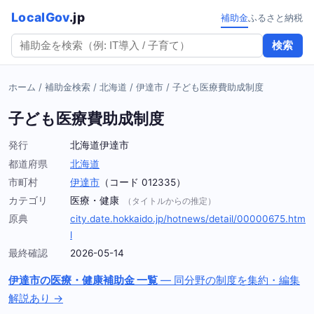
LocalGov
.jp
補助金
ふるさと納税
検索
ホーム
/
補助金検索
/
北海道
/
伊達市
/
子ども医療費助成制度
子ども医療費助成制度
発行
北海道伊達市
都道府県
北海道
市町村
伊達市
（コード 012335）
カテゴリ
医療・健康
（タイトルからの推定）
原典
city.date.hokkaido.jp/hotnews/detail/00000675.htm
l
最終確認
2026-05-14
伊達市の医療・健康補助金 一覧
— 同分野の制度を集約・編集
解説あり →