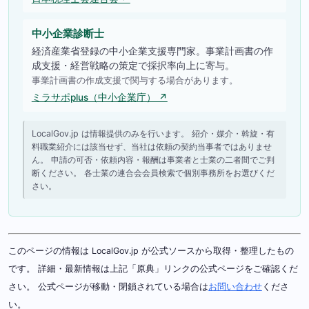
中小企業診断士
経済産業省登録の中小企業支援専門家。事業計画書の作
成支援・経営戦略の策定で採択率向上に寄与。
事業計画書の作成支援で関与する場合があります。
ミラサポplus（中小企業庁） ↗
LocalGov.jp は情報提供のみを行います。 紹介・媒介・斡旋・有
料職業紹介には該当せず、当社は依頼の契約当事者ではありませ
ん。 申請の可否・依頼内容・報酬は事業者と士業の二者間でご判
断ください。 各士業の連合会会員検索で個別事務所をお選びくだ
さい。
このページの情報は LocalGov.jp が公式ソースから取得・整理したもの
です。 詳細・最新情報は上記「原典」リンクの公式ページをご確認くだ
さい。 公式ページが移動・閉鎖されている場合は
お問い合わせ
くださ
い。