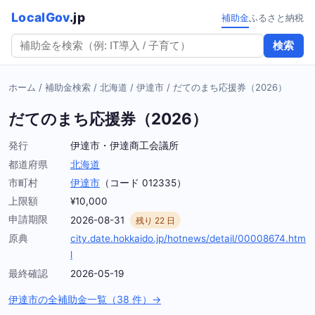
LocalGov
.jp
補助金
ふるさと納税
検索
ホーム
/
補助金検索
/
北海道
/
伊達市
/
だてのまち応援券（2026）
だてのまち応援券（2026）
発行
伊達市・伊達商工会議所
都道府県
北海道
市町村
伊達市
（コード 012335）
上限額
¥10,000
申請期限
2026-08-31
残り 22 日
原典
city.date.hokkaido.jp/hotnews/detail/00008674.htm
l
最終確認
2026-05-19
伊達市の全補助金一覧（38 件）→