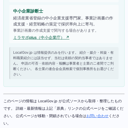
中小企業診断士
経済産業省登録の中小企業支援専門家。事業計画書の作
成支援・経営戦略の策定で採択率向上に寄与。
事業計画書の作成支援で関与する場合があります。
ミラサポplus（中小企業庁） ↗
LocalGov.jp は情報提供のみを行います。 紹介・媒介・斡旋・有
料職業紹介には該当せず、当社は依頼の契約当事者ではありませ
ん。 申請の可否・依頼内容・報酬は事業者と士業の二者間でご判
断ください。 各士業の連合会会員検索で個別事務所をお選びくだ
さい。
このページの情報は LocalGov.jp が公式ソースから取得・整理したもの
です。 詳細・最新情報は上記「原典」リンクの公式ページをご確認くだ
さい。 公式ページが移動・閉鎖されている場合は
お問い合わせ
くださ
い。