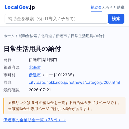
LocalGov
.jp
補助金
ふるさと納税
検索
ホーム
/
補助金検索
/
北海道
/
伊達市
/
日常生活用具の給付
日常生活用具の給付
発行
伊達市福祉部門
都道府県
北海道
市町村
伊達市
（コード 012335）
原典
city.date.hokkaido.jp/hotnews/category/266.html
最終確認
2026-07-21
原典リンクは 6 件の補助金を一覧する自治体カテゴリページです。
当該補助金の専用ページではない場合があります。
伊達市の全補助金一覧（38 件）→