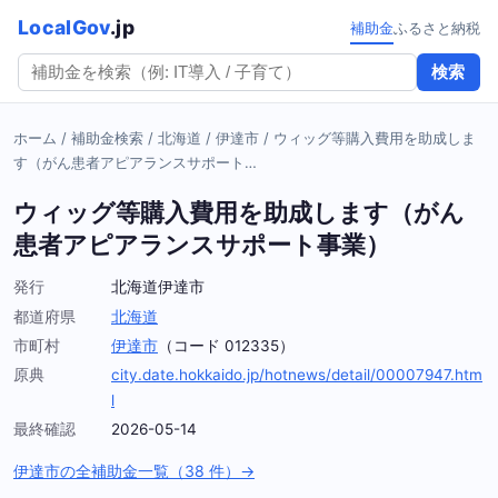
LocalGov
.jp
補助金
ふるさと納税
検索
ホーム
/
補助金検索
/
北海道
/
伊達市
/
ウィッグ等購入費用を助成しま
す（がん患者アピアランスサポート…
ウィッグ等購入費用を助成します（がん
患者アピアランスサポート事業）
発行
北海道伊達市
都道府県
北海道
市町村
伊達市
（コード 012335）
原典
city.date.hokkaido.jp/hotnews/detail/00007947.htm
l
最終確認
2026-05-14
伊達市の全補助金一覧（38 件）→