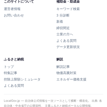
このサイトについて
補助金・助成金
運営者情報
キーワード検索
お問い合わせ
3 分診断
新着
締切間近
士業の方へ
よくある質問
データ更新状況
ふるさと納税
解説
トップ
解説記事
特集記事
物価高騰対策
控除上限額シミュレータ
エネルギー価格支援
よくある質問
LocalGov.jp — 自治体公式情報を一次ソースとして横断・構造化。 出典: 各
自治体・中央省庁の公開資料、 主要ふるさと納税ポータル公開情報、