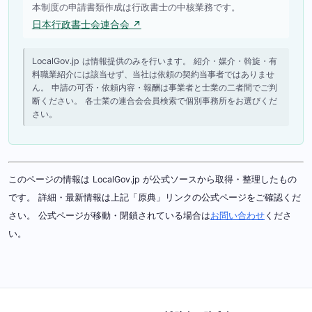
本制度の申請書類作成は行政書士の中核業務です。
日本行政書士会連合会 ↗
LocalGov.jp は情報提供のみを行います。 紹介・媒介・斡旋・有
料職業紹介には該当せず、当社は依頼の契約当事者ではありませ
ん。 申請の可否・依頼内容・報酬は事業者と士業の二者間でご判
断ください。 各士業の連合会会員検索で個別事務所をお選びくだ
さい。
このページの情報は LocalGov.jp が公式ソースから取得・整理したもの
です。 詳細・最新情報は上記「原典」リンクの公式ページをご確認くだ
さい。 公式ページが移動・閉鎖されている場合は
お問い合わせ
くださ
い。