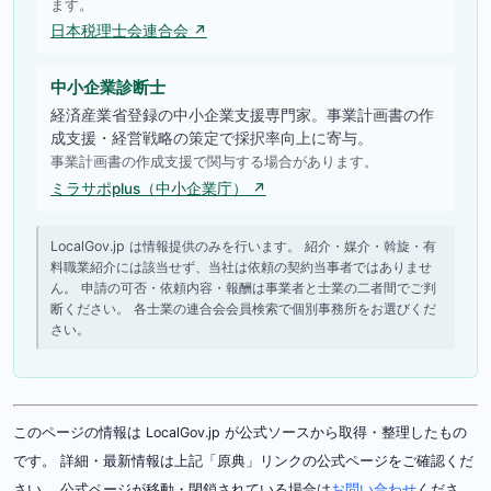
ます。
日本税理士会連合会 ↗
中小企業診断士
経済産業省登録の中小企業支援専門家。事業計画書の作
成支援・経営戦略の策定で採択率向上に寄与。
事業計画書の作成支援で関与する場合があります。
ミラサポplus（中小企業庁） ↗
LocalGov.jp は情報提供のみを行います。 紹介・媒介・斡旋・有
料職業紹介には該当せず、当社は依頼の契約当事者ではありませ
ん。 申請の可否・依頼内容・報酬は事業者と士業の二者間でご判
断ください。 各士業の連合会会員検索で個別事務所をお選びくだ
さい。
このページの情報は LocalGov.jp が公式ソースから取得・整理したもの
です。 詳細・最新情報は上記「原典」リンクの公式ページをご確認くだ
さい。 公式ページが移動・閉鎖されている場合は
お問い合わせ
くださ