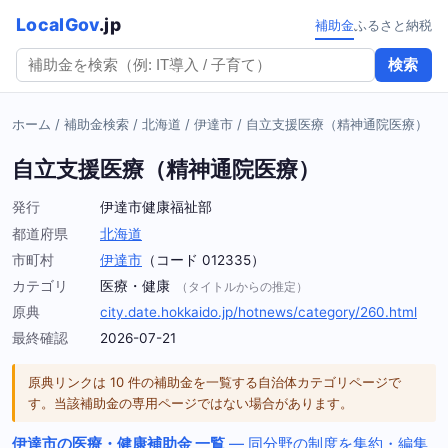
LocalGov
.jp
補助金
ふるさと納税
検索
ホーム
/
補助金検索
/
北海道
/
伊達市
/
自立支援医療（精神通院医療）
自立支援医療（精神通院医療）
発行
伊達市健康福祉部
都道府県
北海道
市町村
伊達市
（コード 012335）
カテゴリ
医療・健康
（タイトルからの推定）
原典
city.date.hokkaido.jp/hotnews/category/260.html
最終確認
2026-07-21
原典リンクは 10 件の補助金を一覧する自治体カテゴリページで
す。当該補助金の専用ページではない場合があります。
伊達市の医療・健康補助金 一覧
— 同分野の制度を集約・編集