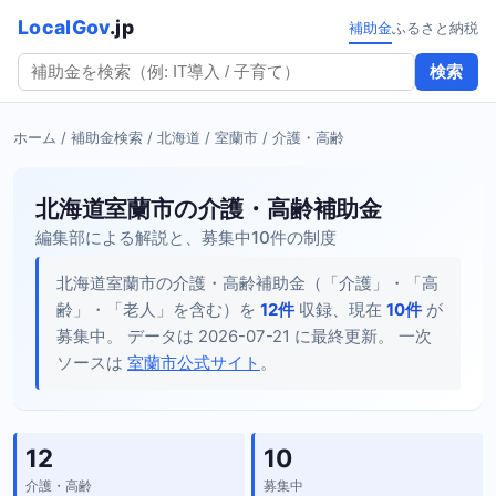
LocalGov
.jp
補助金
ふるさと納税
検索
ホーム
/
補助金検索
/
北海道
/
室蘭市
/ 介護・高齢
北海道室蘭市の介護・高齢補助金
編集部による解説と、募集中10件の制度
北海道室蘭市の介護・高齢補助金（「介護」・「高
齢」・「老人」を含む）を
12件
収録、現在
10件
が
募集中。 データは 2026-07-21 に最終更新。 一次
ソースは
室蘭市公式サイト
。
12
10
介護・高齢
募集中