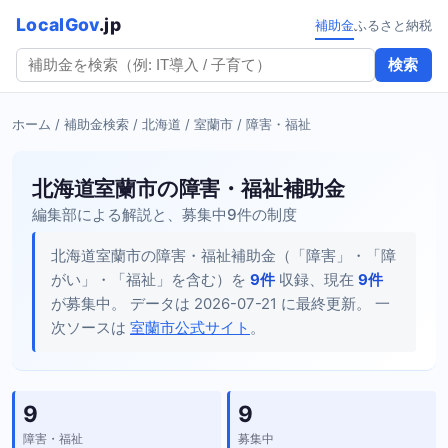
LocalGov
.jp
補助金
ふるさと納税
検索
ホーム
/
補助金検索
/
北海道
/
室蘭市
/ 障害・福祉
北海道室蘭市の障害・福祉補助金
編集部による解説と、募集中9件の制度
北海道室蘭市の障害・福祉補助金（「障害」・「障
がい」・「福祉」を含む）を
9件
収録、現在
9件
が募集中。 データは 2026-07-21 に最終更新。 一
次ソースは
室蘭市公式サイト
。
9
9
障害・福祉
募集中