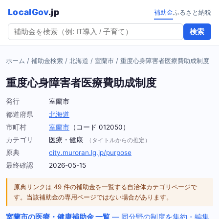
LocalGov
.jp
補助金
ふるさと納税
検索
ホーム
/
補助金検索
/
北海道
/
室蘭市
/
重度心身障害者医療費助成制度
重度心身障害者医療費助成制度
発行
室蘭市
都道府県
北海道
市町村
室蘭市
（コード 012050）
カテゴリ
医療・健康
（タイトルからの推定）
原典
city.muroran.lg.jp/purpose
最終確認
2026-05-15
原典リンクは 49 件の補助金を一覧する自治体カテゴリページで
す。当該補助金の専用ページではない場合があります。
室蘭市の医療・健康補助金 一覧
— 同分野の制度を集約・編集