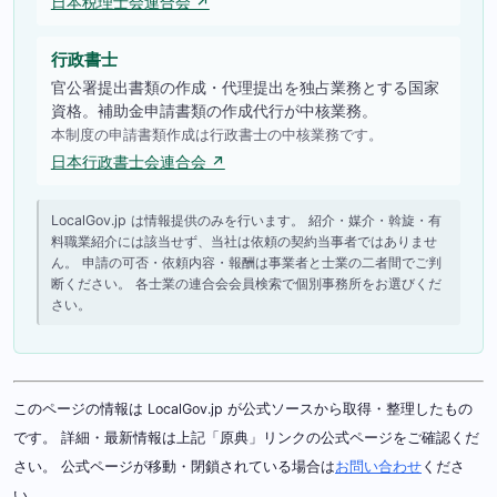
日本税理士会連合会 ↗
行政書士
官公署提出書類の作成・代理提出を独占業務とする国家
資格。補助金申請書類の作成代行が中核業務。
本制度の申請書類作成は行政書士の中核業務です。
日本行政書士会連合会 ↗
LocalGov.jp は情報提供のみを行います。 紹介・媒介・斡旋・有
料職業紹介には該当せず、当社は依頼の契約当事者ではありませ
ん。 申請の可否・依頼内容・報酬は事業者と士業の二者間でご判
断ください。 各士業の連合会会員検索で個別事務所をお選びくだ
さい。
このページの情報は LocalGov.jp が公式ソースから取得・整理したもの
です。 詳細・最新情報は上記「原典」リンクの公式ページをご確認くだ
さい。 公式ページが移動・閉鎖されている場合は
お問い合わせ
くださ
い。