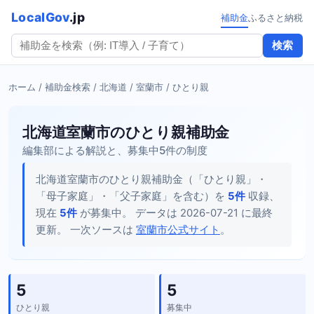
LocalGov
.jp
補助金
ふるさと納税
検索
ホーム
/
補助金検索
/
北海道
/
室蘭市
/ ひとり親
北海道室蘭市のひとり親補助金
編集部による解説と、募集中5件の制度
北海道室蘭市のひとり親補助金（「ひとり親」・
「母子家庭」・「父子家庭」を含む）を
5件
収録、
現在
5件
が募集中。 データは 2026-07-21 に最終
更新。 一次ソースは
室蘭市公式サイト
。
5
5
ひとり親
募集中