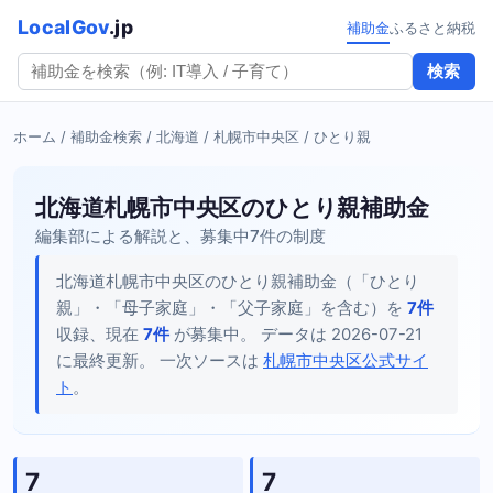
LocalGov
.jp
補助金
ふるさと納税
検索
ホーム
/
補助金検索
/
北海道
/
札幌市中央区
/ ひとり親
北海道札幌市中央区のひとり親補助金
編集部による解説と、募集中7件の制度
北海道札幌市中央区のひとり親補助金（「ひとり
親」・「母子家庭」・「父子家庭」を含む）を
7件
収録、現在
7件
が募集中。 データは 2026-07-21
に最終更新。 一次ソースは
札幌市中央区公式サイ
ト
。
7
7