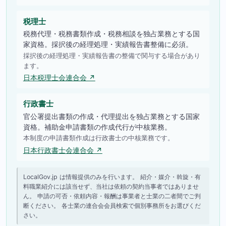
税理士
税務代理・税務書類作成・税務相談を独占業務とする国
家資格。採択後の経理処理・実績報告書整備に必須。
採択後の経理処理・実績報告書の整備で関与する場合があり
ます。
日本税理士会連合会 ↗
行政書士
官公署提出書類の作成・代理提出を独占業務とする国家
資格。補助金申請書類の作成代行が中核業務。
本制度の申請書類作成は行政書士の中核業務です。
日本行政書士会連合会 ↗
LocalGov.jp は情報提供のみを行います。 紹介・媒介・斡旋・有
料職業紹介には該当せず、当社は依頼の契約当事者ではありませ
ん。 申請の可否・依頼内容・報酬は事業者と士業の二者間でご判
断ください。 各士業の連合会会員検索で個別事務所をお選びくだ
さい。