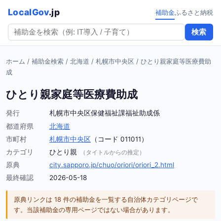
LocalGov
.jp
補助金
ふるさと納税
検索
ホーム
/
補助金検索
/
北海道
/
札幌市中央区
/
ひとり親家庭等医療費助
成
ひとり親家庭等医療費助成
発行
札幌市中央区保健福祉課福祉助成係
都道府県
北海道
市町村
札幌市中央区
（コード 011011）
カテゴリ
ひとり親
（タイトルからの推定）
原典
city.sapporo.jp/chuo/oriori/oriori_2.html
最終確認
2026-05-18
原典リンクは 18 件の補助金を一覧する自治体カテゴリページで
す。当該補助金の専用ページではない場合があります。