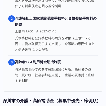
護人材不足が深刻な地域で、職業訓練段階からの支援
により就業促進を図る基幹制度
介護福祉士国家試験受験手数料と資格登録手数料の
2
助成
上限 ¥21,700
〆 2027-01-15
受験手数料と登録手数料の両方を対象（上限2.17万
円）。資格取得完了まで支援し、介護職の専門性向上
と処遇改善につながる
高齢者バス利用料金助成制度
3
特別豪雪地帯での冬季移動困難に対応。高齢者の通
院・買い物・社会参加を支援し、生活の質維持に直結
する制度
深川市の介護・高齢補助金（募集中優先・締切順）