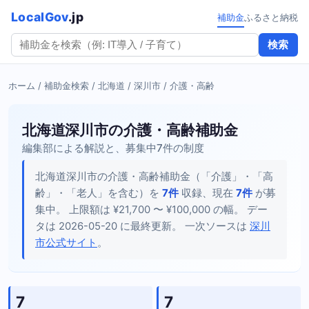
LocalGov
.jp
補助金
ふるさと納税
検索
ホーム
/
補助金検索
/
北海道
/
深川市
/ 介護・高齢
北海道深川市の介護・高齢補助金
編集部による解説と、募集中7件の制度
北海道深川市の介護・高齢補助金（「介護」・「高
齢」・「老人」を含む）を
7件
収録、現在
7件
が募
集中。 上限額は ¥21,700 〜 ¥100,000 の幅。 デー
タは 2026-05-20 に最終更新。 一次ソースは
深川
市公式サイト
。
7
7