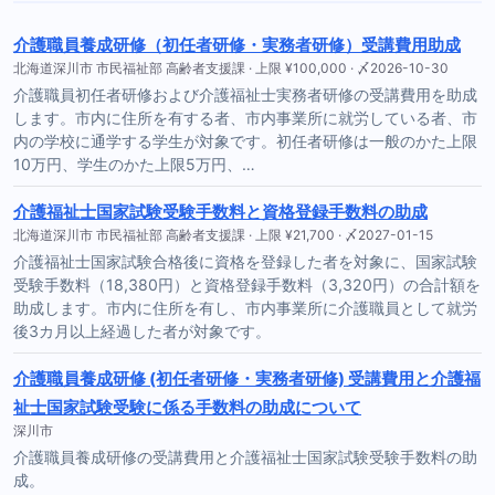
介護職員養成研修（初任者研修・実務者研修）受講費用助成
北海道深川市 市民福祉部 高齢者支援課 · 上限 ¥100,000 · 〆2026-10-30
介護職員初任者研修および介護福祉士実務者研修の受講費用を助成
します。市内に住所を有する者、市内事業所に就労している者、市
内の学校に通学する学生が対象です。初任者研修は一般のかた上限
10万円、学生のかた上限5万円、…
介護福祉士国家試験受験手数料と資格登録手数料の助成
北海道深川市 市民福祉部 高齢者支援課 · 上限 ¥21,700 · 〆2027-01-15
介護福祉士国家試験合格後に資格を登録した者を対象に、国家試験
受験手数料（18,380円）と資格登録手数料（3,320円）の合計額を
助成します。市内に住所を有し、市内事業所に介護職員として就労
後3カ月以上経過した者が対象です。
介護職員養成研修 (初任者研修・実務者研修) 受講費用と介護福
祉士国家試験受験に係る手数料の助成について
深川市
介護職員養成研修の受講費用と介護福祉士国家試験受験手数料の助
成。