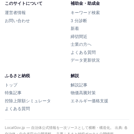
このサイトについて
補助金・助成金
運営者情報
キーワード検索
お問い合わせ
3 分診断
新着
締切間近
士業の方へ
よくある質問
データ更新状況
ふるさと納税
解説
トップ
解説記事
特集記事
物価高騰対策
控除上限額シミュレータ
エネルギー価格支援
よくある質問
LocalGov.jp — 自治体公式情報を一次ソースとして横断・構造化。 出典: 各
自治体・中央省庁の公開資料、 主要ふるさと納税ポータル公開情報、