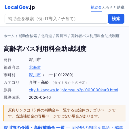
LocalGov
.jp
補助金
ふるさと納税
検索
ホーム
/
補助金検索
/
北海道
/
深川市
/
高齢者バス利用料金助成制度
高齢者バス利用料金助成制度
発行
深川市
都道府県
北海道
市町村
深川市
（コード 012289）
カテゴリ
介護・高齢
（タイトルからの推定）
原典
city.fukagawa.lg.jp/cms/uo2pli000000kur9.html
最終確認
2026-05-16
原典リンクは 15 件の補助金を一覧する自治体カテゴリページで
す。当該補助金の専用ページではない場合があります。
深川市の介護・高齢補助金 一覧
— 同分野の制度を集約・編集