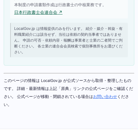
本制度の申請書類作成は行政書士の中核業務です。
日本行政書士会連合会 ↗
LocalGov.jp は情報提供のみを行います。 紹介・媒介・斡旋・有
料職業紹介には該当せず、当社は依頼の契約当事者ではありませ
ん。 申請の可否・依頼内容・報酬は事業者と士業の二者間でご判
断ください。 各士業の連合会会員検索で個別事務所をお選びくだ
さい。
このページの情報は LocalGov.jp が公式ソースから取得・整理したもの
です。 詳細・最新情報は上記「原典」リンクの公式ページをご確認くだ
さい。 公式ページが移動・閉鎖されている場合は
お問い合わせ
くださ
い。