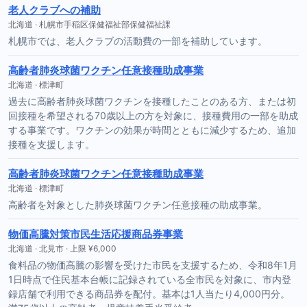
老人クラブへの補助
北海道 · 札幌市手稲区保健福祉部保健福祉課
札幌市では、老人クラブの活動費の一部を補助しています。
高齢者肺炎球菌ワクチン任意接種助成事業
北海道 · 標津町
過去に高齢者肺炎球菌ワクチンを接種したことのある方、または初
回接種を希望される70歳以上の方を対象に、接種費用の一部を助成
する事業です。ワクチンの効果が時間とともに減少するため、追加
接種を支援します。
高齢者肺炎球菌ワクチン任意接種助成事業
北海道 · 標津町
高齢者を対象とした肺炎球菌ワクチン任意接種の助成事業。
物価高騰対策市民生活応援商品券事業
北海道 · 北見市 · 上限 ¥6,000
食料品の物価高騰の影響を受けた市民を支援するため、令和8年1月
1日時点で住民基本台帳に記録されている全市民を対象に、市内登
録店舗で利用できる商品券を配付。基本は1人当たり4,000円分。