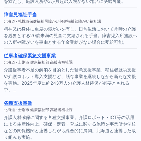
を満たし、施設入所や3か月超の入院がない場合に受給可能。
障害児福祉手当
北海道 · 札幌市保健福祉局障がい保健福祉部障がい福祉課
精神又は身体に重度の障がいを有し、日常生活において常時の介護
を必要とする20歳未満の児童に支給される手当。障害児入所施設へ
の入所や障がいを事由とする年金受給がない場合に受給可能。
従事者確保緊急支援事業
北海道 · 士別市 健康福祉部 高齢者福祉課
介護従事者不足の解消を目的とした緊急支援事業。移住者就労支援
や介護ロボット導入支援など、既存事業を継続しながら新たな支援
を実施。2025年度に約243万人の介護人材確保が必要とされる
中、…
各種支援事業
北海道 · 士別市 健康福祉部 高齢者福祉課
介護人材確保に関する各種支援事業。介護ロボット・ICT等の活用
による生産性向上、確保・定着・育成に関する施策を事業所や学校
などの関係機関と連携しながら総合的に展開。北海道と連携した取
り組みも実施。