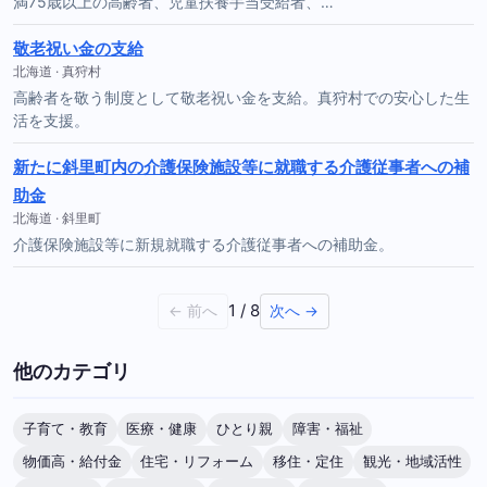
満75歳以上の高齢者、児童扶養手当受給者、…
敬老祝い金の支給
北海道 · 真狩村
高齢者を敬う制度として敬老祝い金を支給。真狩村での安心した生
活を支援。
新たに斜里町内の介護保険施設等に就職する介護従事者への補
助金
北海道 · 斜里町
介護保険施設等に新規就職する介護従事者への補助金。
1 / 8
← 前へ
次へ →
他のカテゴリ
子育て・教育
医療・健康
ひとり親
障害・福祉
物価高・給付金
住宅・リフォーム
移住・定住
観光・地域活性