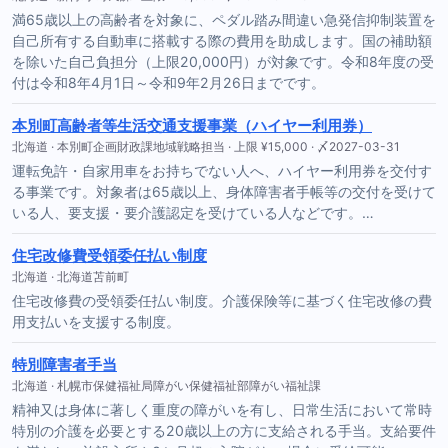
満65歳以上の高齢者を対象に、ペダル踏み間違い急発信抑制装置を
自己所有する自動車に搭載する際の費用を助成します。国の補助額
を除いた自己負担分（上限20,000円）が対象です。令和8年度の受
付は令和8年4月1日～令和9年2月26日までです。
本別町高齢者等生活交通支援事業（ハイヤー利用券）
北海道 · 本別町企画財政課地域戦略担当 · 上限 ¥15,000 · 〆2027-03-31
運転免許・自家用車をお持ちでない人へ、ハイヤー利用券を交付す
る事業です。対象者は65歳以上、身体障害者手帳等の交付を受けて
いる人、要支援・要介護認定を受けている人などです。…
住宅改修費受領委任払い制度
北海道 · 北海道苫前町
住宅改修費の受領委任払い制度。介護保険等に基づく住宅改修の費
用支払いを支援する制度。
特別障害者手当
北海道 · 札幌市保健福祉局障がい保健福祉部障がい福祉課
精神又は身体に著しく重度の障がいを有し、日常生活において常時
特別の介護を必要とする20歳以上の方に支給される手当。支給要件