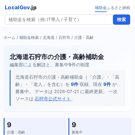
LocalGov
.jp
補助金
ふるさと納税
検索
ホーム
/
補助金検索
/
北海道
/
石狩市
/ 介護・高齢
北海道石狩市の介護・高齢補助金
編集部による解説と、募集中9件の制度
北海道石狩市の介護・高齢補助金（「介護」・「高
齢」・「老人」を含む）を
9件
収録、現在
9件
が
募集中。 データは 2026-07-21 に最終更新。 一次
ソースは
石狩市公式サイト
。
9
9
介護・高齢
募集中