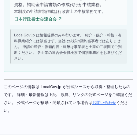
資格。補助金申請書類の作成代行が中核業務。
本制度の申請書類作成は行政書士の中核業務です。
日本行政書士会連合会 ↗
LocalGov.jp は情報提供のみを行います。 紹介・媒介・斡旋・有
料職業紹介には該当せず、当社は依頼の契約当事者ではありませ
ん。 申請の可否・依頼内容・報酬は事業者と士業の二者間でご判
断ください。 各士業の連合会会員検索で個別事務所をお選びくだ
さい。
このページの情報は LocalGov.jp が公式ソースから取得・整理したもの
です。 詳細・最新情報は上記「原典」リンクの公式ページをご確認くだ
さい。 公式ページが移動・閉鎖されている場合は
お問い合わせ
くださ
い。