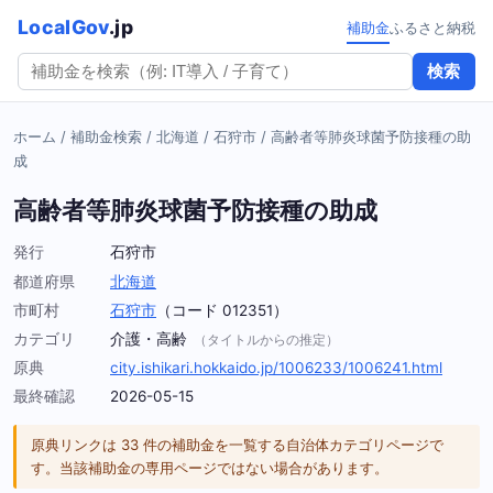
LocalGov
.jp
補助金
ふるさと納税
検索
ホーム
/
補助金検索
/
北海道
/
石狩市
/
高齢者等肺炎球菌予防接種の助
成
高齢者等肺炎球菌予防接種の助成
発行
石狩市
都道府県
北海道
市町村
石狩市
（コード 012351）
カテゴリ
介護・高齢
（タイトルからの推定）
原典
city.ishikari.hokkaido.jp/1006233/1006241.html
最終確認
2026-05-15
原典リンクは 33 件の補助金を一覧する自治体カテゴリページで
す。当該補助金の専用ページではない場合があります。