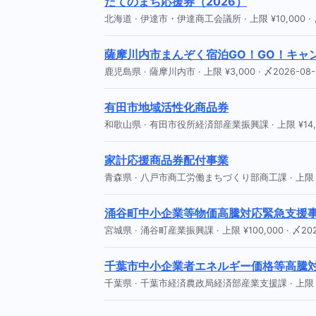
だてのまち応援券（2026）
北海道 · 伊達市・伊達商工会議所 · 上限 ¥10,000 · 〆
薩摩川内市まんぞく宿泊GO！GO！キャ
鹿児島県 · 薩摩川内市 · 上限 ¥3,000 · 〆2026-08-
有田市地域活性化商品券
和歌山県 · 有田市役所経済部産業振興課 · 上限 ¥14,000
家計応援商品券配付事業
青森県 · 八戸市商工労働まちづくり部商工課 · 上限 ¥8,0
涌谷町中小企業等物価高騰対応緊急支援
宮城県 · 涌谷町産業振興課 · 上限 ¥100,000 · 〆202
千葉市中小企業者エネルギー価格等高騰
千葉県 · 千葉市経済農政局経済部産業支援課 · 上限 ¥100