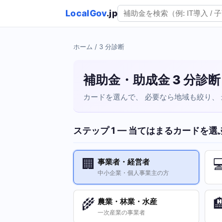
LocalGov
.jp
ホーム
/ 3 分診断
補助金・助成金 3 分診断
カードを選んで、 必要なら地域も絞り、
ステップ 1 — 当てはまるカードを選
🏢

事業者・経営者
中小企業・個人事業主の方
🌾

農業・林業・水産
一次産業の事業者