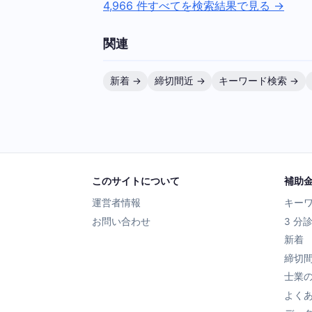
4,966 件すべてを検索結果で見る →
関連
新着 →
締切間近 →
キーワード検索 →
このサイトについて
補助
運営者情報
キー
お問い合わせ
3 分
新着
締切
士業
よく