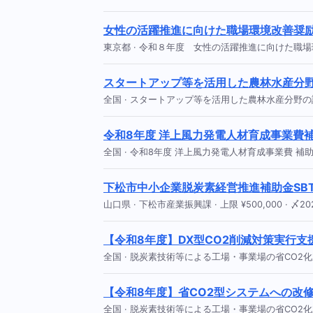
女性の活躍推進に向けた職場環境改善奨
東京都 · 令和８年度 女性の活躍推進に向けた職場環境改善奨励
スタートアップ等を活用した農林水産分
全国 · スタートアップ等を活用した農林水産分野の課題解
令和8年度 洋上風力発電人材育成事業費
全国 · 令和8年度 洋上風力発電人材育成事業費 補助金 · 上限
下松市中小企業脱炭素経営推進補助金SB
山口県 · 下松市産業振興課 · 上限 ¥500,000 · 〆202
【令和8年度】DX型CO2削減対策実行支
全国 · 脱炭素技術等による工場・事業場の省CO2化加速事業（
【令和8年度】省CO2型システムへの改
全国 · 脱炭素技術等による工場・事業場の省CO2化加速事業（