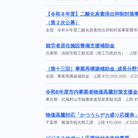
【令和８年度】二酸化炭素排出抑制対策
（第２次公募）
全国 · 令和８年度二酸化炭素排出抑制対策事業費等
就労者居住施設整備支援補助金
兵庫県 · 淡路市商工観光課（商工労政担当） · 上限 ¥5,0
［第十三回］事業再構築補助金_成長分野
全国 · 事業再構築補助金 · 上限 ¥70,000,000 · 〆20
令和8年度市内事業者物価高騰対策支援金
東京都 · 武蔵村山市協働推進部産業観光課 · 上限 ¥50,0
物価高騰対応「かつうらデカ盛り応援券
千葉県 · 勝浦市観光商工課 · 上限 ¥10,000 · 〆2026