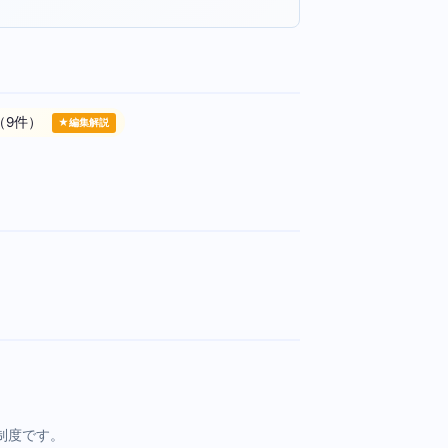
（9件）
★編集解説
制度です。