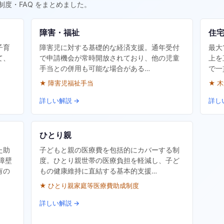
制度・FAQ をまとめました。
障害・福祉
住
子育
障害児に対する基礎的な経済支援。通年受付
最大
て、
で申請機会が常時開放されており、他の児童
上を
手当との併用も可能な場合がある…
で一
★ 障害児福祉手当
★ 
詳しい解説 →
詳し
ひとり親
た助
子どもと親の医療費を包括的にカバーする制
障壁
度。ひとり親世帯の医療負担を軽減し、子ど
有の
もの健康維持に直結する基本的支援…
★ ひとり親家庭等医療費助成制度
詳しい解説 →