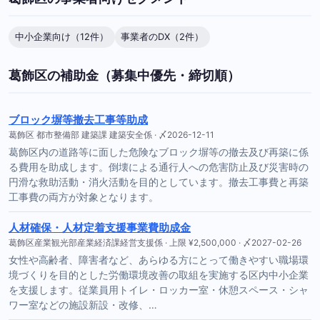
中小企業向け（12件）
事業者のDX（2件）
葛飾区の補助金（募集中優先・締切順）
ブロック塀等撤去工事等助成
葛飾区 都市整備部 建築課 建築安全係 · 〆2026-12-11
葛飾区内の道路等に面した危険なブロック塀等の撤去及び再築に係
る費用を助成します。倒壊による通行人への危害防止及び災害時の
円滑な救助活動・消火活動を目的としています。撤去工事費と再築
工事費の両方が対象となります。
人材確保・人材定着支援事業費助成金
葛飾区産業観光部産業経済課経営支援係 · 上限 ¥2,500,000 · 〆2027-02-26
女性や高齢者、障害者など、あらゆる方にとって働きやすい職場環
境づくりを目的とした労働環境改善の取組を実施する区内中小企業
を支援します。従業員用トイレ・ロッカー室・休憩スペース・シャ
ワー室などの施設新設・改修、…