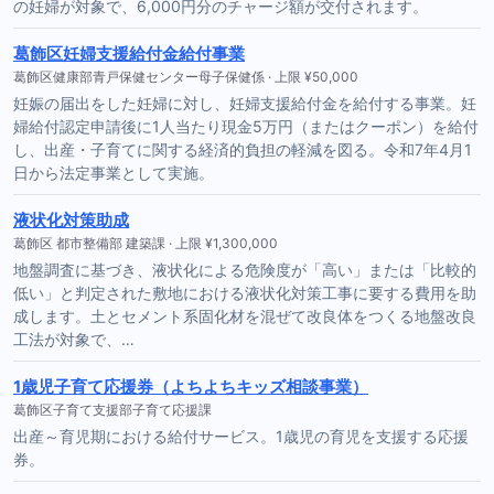
の妊婦が対象で、6,000円分のチャージ額が交付されます。
葛飾区妊婦支援給付金給付事業
葛飾区健康部青戸保健センター母子保健係 · 上限 ¥50,000
妊娠の届出をした妊婦に対し、妊婦支援給付金を給付する事業。妊
婦給付認定申請後に1人当たり現金5万円（またはクーポン）を給付
し、出産・子育てに関する経済的負担の軽減を図る。令和7年4月1
日から法定事業として実施。
液状化対策助成
葛飾区 都市整備部 建築課 · 上限 ¥1,300,000
地盤調査に基づき、液状化による危険度が「高い」または「比較的
低い」と判定された敷地における液状化対策工事に要する費用を助
成します。土とセメント系固化材を混ぜて改良体をつくる地盤改良
工法が対象で、…
1歳児子育て応援券（よちよちキッズ相談事業）
葛飾区子育て支援部子育て応援課
出産～育児期における給付サービス。1歳児の育児を支援する応援
券。