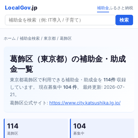
LocalGov
.jp
補助金
ふるさと納税
検索
ホーム
/
補助金検索
/
東京都
/ 葛飾区
葛飾区（東京都）の補助金・助成
金一覧
東京都葛飾区で利用できる補助金・助成金を
114件
収録
しています。 現在募集中
104 件
。 最終更新: 2026-07-
21。
葛飾区公式サイト:
https://www.city.katsushika.lg.jp/
114
104
葛飾区
募集中