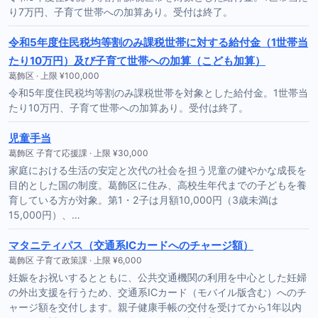
り7万円、子育て世帯への加算あり。受付は終了。
令和5年度住民税均等割のみ課税世帯に対する給付金（1世帯当
たり10万円）及び子育て世帯への加算（こども加算）
葛飾区 · 上限 ¥100,000
令和5年度住民税均等割のみ課税世帯を対象とした給付金。1世帯当
たり10万円、子育て世帯への加算あり。受付は終了。
児童手当
葛飾区 子育て応援課 · 上限 ¥30,000
家庭における生活の安定と次代の社会を担う児童の健やかな成長を
目的とした国の制度。葛飾区に住み、高校生年代までの子どもを養
育している方が対象。第1・2子は月額10,000円（3歳未満は
15,000円）、…
マタニティパス（交通系ICカードへのチャージ額）
葛飾区 子育て政策課 · 上限 ¥6,000
妊娠をお祝いするとともに、公共交通機関の利用を中心とした妊婦
の外出支援を行うため、交通系ICカード（モバイル版含む）へのチ
ャージ額を交付します。親子健康手帳の交付を受けてから1年以内