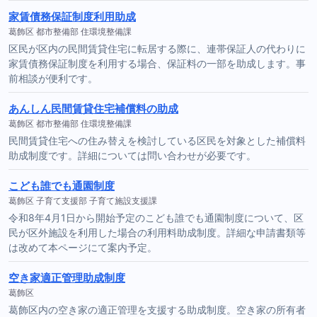
家賃債務保証制度利用助成
葛飾区 都市整備部 住環境整備課
区民が区内の民間賃貸住宅に転居する際に、連帯保証人の代わりに
家賃債務保証制度を利用する場合、保証料の一部を助成します。事
前相談が便利です。
あんしん民間賃貸住宅補償料の助成
葛飾区 都市整備部 住環境整備課
民間賃貸住宅への住み替えを検討している区民を対象とした補償料
助成制度です。詳細については問い合わせが必要です。
こども誰でも通園制度
葛飾区 子育て支援部 子育て施設支援課
令和8年4月1日から開始予定のこども誰でも通園制度について、区
民が区外施設を利用した場合の利用料助成制度。詳細な申請書類等
は改めて本ページにて案内予定。
空き家適正管理助成制度
葛飾区
葛飾区内の空き家の適正管理を支援する助成制度。空き家の所有者