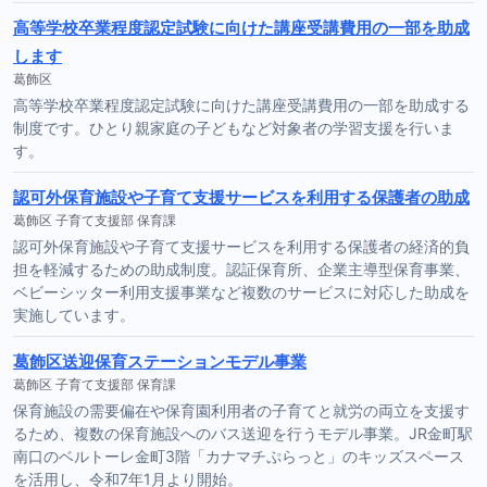
高等学校卒業程度認定試験に向けた講座受講費用の一部を助成
します
葛飾区
高等学校卒業程度認定試験に向けた講座受講費用の一部を助成する
制度です。ひとり親家庭の子どもなど対象者の学習支援を行いま
す。
認可外保育施設や子育て支援サービスを利用する保護者の助成
葛飾区 子育て支援部 保育課
認可外保育施設や子育て支援サービスを利用する保護者の経済的負
担を軽減するための助成制度。認証保育所、企業主導型保育事業、
ベビーシッター利用支援事業など複数のサービスに対応した助成を
実施しています。
葛飾区送迎保育ステーションモデル事業
葛飾区 子育て支援部 保育課
保育施設の需要偏在や保育園利用者の子育てと就労の両立を支援す
るため、複数の保育施設へのバス送迎を行うモデル事業。JR金町駅
南口のベルトーレ金町3階「カナマチぷらっと」のキッズスペース
を活用し、令和7年1月より開始。