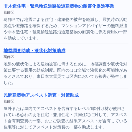
非木造住宅・緊急輸送道路沿道建築物の耐震化促進事業
葛飾区
葛飾区では地震による住宅・建築物の被害を軽減し、震災時の活動
拠点や避難路を確保するため、マンションアドバイザーの無料派遣
や非木造住宅・緊急輸送道路沿道建築物の耐震化に係る費用の一部
を助成しています。
地盤調査助成・液状化対策助成
葛飾区
地盤の液状化による建物被害に備えるために、地盤調査や液状化対
策に要する費用の助成制度。区内のほぼ全域で液状化の可能性があ
るとされており、東日本大震災では区内においても被害が発生しま
した。
民間建築物アスベスト調査・対策助成
葛飾区
屋外または屋内でアスベストを含有するレベル1吹付け材が使用さ
れている恐れのある住宅・兼用住宅・共同住宅に対して、アスベス
ト含有調査費の一部、および調査の結果アスベストが含有している
住宅等に対してアスベスト対策費の一部を助成します。