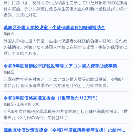
日）に基づき、葛飾区で生活保護を受給していた対象期間の追加給
付を実施。デフレ調整に係る厚生労働大臣の判断の過程及び手続の
過誤、欠落に対応。
葛飾区外国人学校児童・生徒保護者負担軽減補助金
葛飾区
外国人学校に通う児童・生徒の保護者の経済的負担を軽減するため
の補助金。対象となる外国人学校に在籍する児童・生徒の保護者に
対して支給される。
令和8年度葛飾区非課税世帯等エアコン購入費等助成事業
葛飾区
非課税世帯等を対象としたエアコン購入費等の助成事業。令和8年
度における低所得世帯の生活支援を目的とした助成制度。
令和6年度価格高騰支援金（1世帯当たり3万円）
葛飾区 · 上限 ¥30,000
令和6年度住民税が非課税等の方を対象とした価格高騰支援金。1世
帯当たり3万円の給付。受付は終了。
葛飾区物価対策支援金（令和7年度低所得者等支援）の給付に