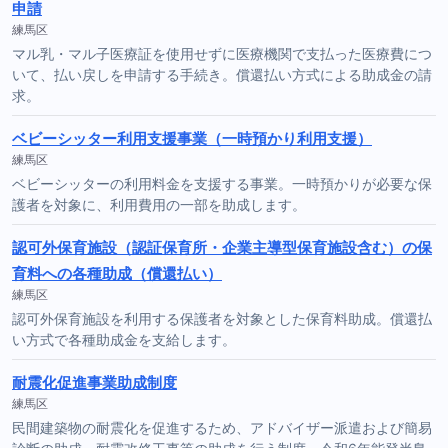
申請
練馬区
マル乳・マル子医療証を使用せずに医療機関で支払った医療費につ
いて、払い戻しを申請する手続き。償還払い方式による助成金の請
求。
ベビーシッター利用支援事業（一時預かり利用支援）
練馬区
ベビーシッターの利用料金を支援する事業。一時預かりが必要な保
護者を対象に、利用費用の一部を助成します。
認可外保育施設（認証保育所・企業主導型保育施設含む）の保
育料への各種助成（償還払い）
練馬区
認可外保育施設を利用する保護者を対象とした保育料助成。償還払
い方式で各種助成金を支給します。
耐震化促進事業助成制度
練馬区
民間建築物の耐震化を促進するため、アドバイザー派遣および簡易