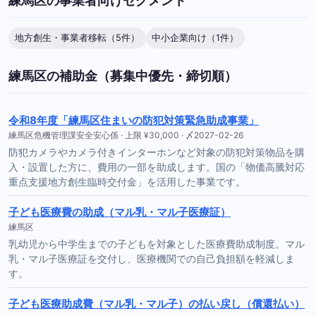
練馬区の事業者向けセグメント
地方創生・事業者移転（5件）
中小企業向け（1件）
練馬区の補助金（募集中優先・締切順）
令和8年度「練馬区住まいの防犯対策緊急助成事業」
練馬区危機管理課安全安心係 · 上限 ¥30,000 · 〆2027-02-26
防犯カメラやカメラ付きインターホンなど対象の防犯対策物品を購
入・設置した方に、費用の一部を助成します。国の「物価高騰対応
重点支援地方創生臨時交付金」を活用した事業です。
子ども医療費の助成（マル乳・マル子医療証）
練馬区
乳幼児から中学生までの子どもを対象とした医療費助成制度。マル
乳・マル子医療証を交付し、医療機関での自己負担額を軽減しま
す。
子ども医療助成費（マル乳・マル子）の払い戻し（償還払い）