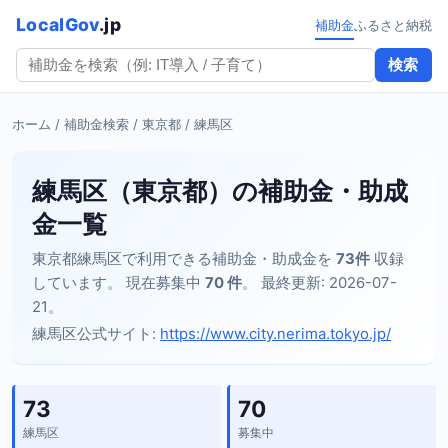
LocalGov
.jp
補助金
ふるさと納税
検索
ホーム
/
補助金検索
/
東京都
/ 練馬区
練馬区（東京都）の補助金・助成
金一覧
東京都練馬区で利用できる補助金・助成金を
73件
収録
しています。 現在募集中
70 件
。 最終更新: 2026-07-
21。
練馬区公式サイト:
https://www.city.nerima.tokyo.jp/
73
70
練馬区
募集中