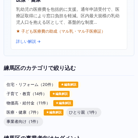
乳幼児の医療費を包括的に支援。通年申請受付で、医
療証取得により窓口負担を軽減。区内最大規模の乳幼
児人口を抱える区として、基盤的な制度…
★ 子ども医療費の助成（マル乳・マル子医療証）
詳しい解説 →
練馬区のカテゴリで絞り込む
住宅・リフォーム（20件）
★編集解説
子育て・教育（14件）
★編集解説
物価高・給付金（11件）
★編集解説
医療・健康（7件）
ひとり親（1件）
★編集解説
事業者向け（1件）