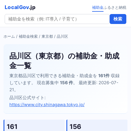
LocalGov
.jp
補助金
ふるさと納税
検索
ホーム
/
補助金検索
/
東京都
/ 品川区
品川区（東京都）の補助金・助成
金一覧
東京都品川区で利用できる補助金・助成金を
161件
収録
しています。 現在募集中
156 件
。 最終更新: 2026-07-
21。
品川区公式サイト:
https://www.city.shinagawa.tokyo.jp/
161
156