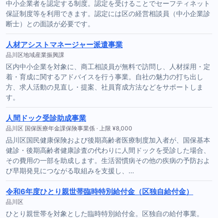
中小企業者を認定する制度。認定を受けることでセーフティネット
保証制度等を利用できます。認定には区の経営相談員（中小企業診
断士）との面談が必要です。
人材アシストマネージャー派遣事業
品川区地域産業振興課
区内中小企業を対象に、商工相談員が無料で訪問し、人材採用・定
着・育成に関するアドバイスを行う事業。自社の魅力の打ち出し
方、求人活動の見直し・提案、社員育成方法などをサポートしま
す。
人間ドック受診助成事業
品川区 国保医療年金課保険事業係 · 上限 ¥8,000
品川区国民健康保険および後期高齢者医療制度加入者が、国保基本
健診・後期高齢者健康診査の代わりに人間ドックを受診した場合、
その費用の一部を助成します。生活習慣病その他の疾病の予防およ
び早期発見につながる取組みを支援し、…
令和6年度ひとり親世帯臨時特別給付金（区独自給付金）
品川区
ひとり親世帯を対象とした臨時特別給付金。区独自の給付事業。