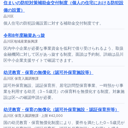
住まいの防犯対策補助金交付制度（個人の住宅における防犯設
備の設置）
品川区
個人住宅の防犯設備設置に対する補助金交付制度です。
令和8年度融資あっ旋
品川区地域産業振興課
区内中小企業が必要な事業資金を低利で借り受けられるよう、取扱
金融機関に対して区があっ旋する制度。面談は予約制。詳細は品川
区中小企業支援サイトで確認できます。
幼児教育・保育の無償化（認可外保育施設等）
品川区 保育入園調整課
認可外保育施設、認証保育所、居宅訪問型保育事業、一時預かり事
業を利用する幼児（3～5歳児）の保育料を無償化する制度。対象施
設は区への確認申請が必要。
幼児教育・保育の無償化（認可外保育施設・認証保育所等）
品川区 保育入園調整課 · 上限 ¥42,000
国の幼児教育・保育無償化制度により、要件を満たした0～5歳児が