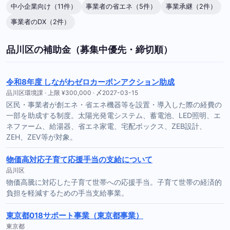
中小企業向け（11件）
事業者の省エネ（5件）
事業承継（2件）
事業者のDX（2件）
品川区の補助金（募集中優先・締切順）
令和8年度 しながわゼロカーボンアクション助成
品川区環境課 · 上限 ¥300,000 · 〆2027-03-15
区民・事業者が創エネ・省エネ機器等を設置・導入した際の経費の
一部を助成する制度。太陽光発電システム、蓄電池、LED照明、エ
ネファーム、給湯器、省エネ家電、宅配ボックス、ZEB設計、
ZEH、ZEV等が対象。
物価高対応子育て応援手当の支給について
品川区
物価高騰に対応した子育て世帯への応援手当。子育て世帯の経済的
負担を軽減するための手当支給事業。
東京都018サポート事業（東京都事業）
東京都