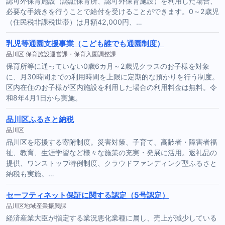
認可外保育施設（認証保育所、認可外保育施設）を利用した場合、
必要な手続きを行うことで給付を受けることができます。0～2歳児
（住民税非課税世帯）は月額42,000円、…
乳児等通園支援事業（こども誰でも通園制度）
品川区 保育施設運営課・保育入園調整課
保育所等に通っていない0歳6カ月～2歳児クラスのお子様を対象
に、月30時間までの利用時間を上限に定期的な預かりを行う制度。
区内在住のお子様が区内施設を利用した場合の利用料金は無料。令
和8年4月1日から実施。
品川区ふるさと納税
品川区
品川区を応援する寄附制度。災害対策、子育て、高齢者・障害者福
祉、教育、生涯学習など様々な施策の充実・発展に活用。返礼品の
提供、ワンストップ特例制度、クラウドファンディング型ふるさと
納税も実施。…
セーフティネット保証に関する認定（5号認定）
品川区地域産業振興課
経済産業大臣が指定する業況悪化業種に属し、売上が減少している