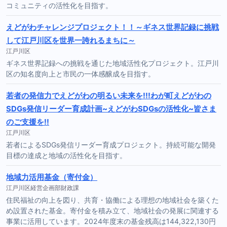
コミュニティの活性化を目指す。
えどがわチャレンジプロジェクト！！～ギネス世界記録に挑戦
して江戸川区を世界一誇れるまちに～
江戸川区
ギネス世界記録への挑戦を通じた地域活性化プロジェクト。江戸川
区の知名度向上と市民の一体感醸成を目指す。
若者の発信力でえどがわの明るい未来を!!!わが町えどがわの
SDGs発信リーダー育成計画~えどがわSDGsの活性化~皆さま
のご支援を!!
江戸川区
若者によるSDGs発信リーダー育成プロジェクト。持続可能な開発
目標の達成と地域の活性化を目指す。
地域力活用基金（寄付金）
江戸川区経営企画部財政課
住民福祉の向上を図り、共育・協働による理想の地域社会を築くた
め設置された基金。寄付金を積み立て、地域社会の発展に関連する
事業に活用しています。2024年度末の基金残高は144,322,130円