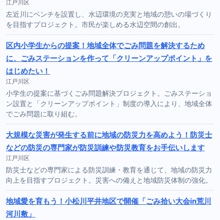
江戸川区
左近川にベンチを設置し、水辺環境の充実と地域の憩いの場づくり
を目指すプロジェクト。市民が楽しめる水辺空間の創出。
区内小学生からの提案！地域全体でごみ問題を解決するため
に、ごみステーションを作って「クリーンアップポイント」を
はじめたい！
江戸川区
小学生の提案に基づくごみ問題解決プロジェクト。ごみステーショ
ン設置と「クリーンアップポイント」制度の導入により、地域全体
でごみ問題に取り組む。
大規模な災害が発生する前に地域の防災力を高めよう！防災士
などの防災の専門家が防災訓練や防災教育をお手伝いします
江戸川区
防災士などの専門家による防災訓練・教育を通じて、地域の防災力
向上を目指すプロジェクト。災害への備えと地域防災体制の強化。
地域愛を育もう！小松川平井地区で開催「ごみ拾い大会in荒川
河川敷」