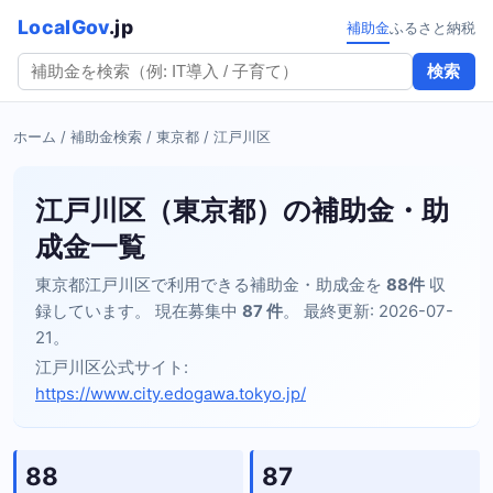
LocalGov
.jp
補助金
ふるさと納税
検索
ホーム
/
補助金検索
/
東京都
/ 江戸川区
江戸川区（東京都）の補助金・助
成金一覧
東京都江戸川区で利用できる補助金・助成金を
88件
収
録しています。 現在募集中
87 件
。 最終更新: 2026-07-
21。
江戸川区公式サイト:
https://www.city.edogawa.tokyo.jp/
88
87