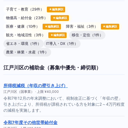
子育て・教育（29件）
★編集解説
物価高・給付金（23件）
★編集解説
医療・健康（10件）
障害・福祉（3件）
★編集解説
★編集解説
観光・地域活性（3件）
移住・定住（1件）
★編集解説
省エネ・環境（1件）
IT導入・DX（1件）
農業・林業・水産（1件）
江戸川区の補助金（募集中優先・締切順）
所得税減税（年収の壁引き上げ）
江戸川区（国事業） · 上限 ¥40,000
令和7年12月の年末調整において、税制改正に基づく「年収の壁」
引き上げにより、所得税が課税されている方を対象に2～4万円程度
の減税を実施します。
令和7年度その他世帯給付金