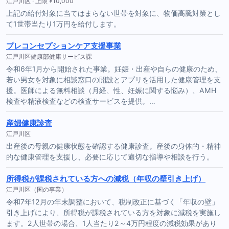
江戸川区 · 上限 ¥10,000
上記の給付対象に当てはまらない世帯を対象に、物価高騰対策とし
て1世帯当たり1万円を給付します。
プレコンセプションケア支援事業
江戸川区健康部健康サービス課
令和6年1月から開始された事業。妊娠・出産や自らの健康のため、
若い男女を対象に相談窓口の開設とアプリを活用した健康管理を支
援。医師による無料相談（月経、性、妊娠に関する悩み）、AMH
検査や精液検査などの検査サービスを提供。…
産婦健康診査
江戸川区
出産後の母親の健康状態を確認する健康診査。産後の身体的・精神
的な健康管理を支援し、必要に応じて適切な指導や相談を行う。
所得税が課税されている方への減税（年収の壁引き上げ）
江戸川区（国の事業）
令和7年12月の年末調整において、税制改正に基づく「年収の壁」
引き上げにより、所得税が課税されている方を対象に減税を実施し
ます。2人世帯の場合、1人当たり2～4万円程度の減税効果があり