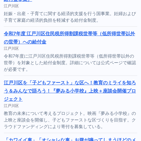
江戸川区
妊娠・出産・子育てに関する経済的支援を行う国事業。妊婦および
子育て家庭の経済的負担を軽減する給付金制度。
令和7年度 江戸川区住民税所得割課税世帯等（低所得世帯以外
の世帯）への給付金
江戸川区
令和7年度に江戸川区住民税所得割課税世帯等（低所得世帯以外の
世帯）を対象とした給付金制度。詳細については公式ページで確認
が必要です。
江戸川区を「子どもファースト」な区へ！教育のミライを知ろ
う＆みんなで語ろう！『夢みる小学校』上映＋座談会開催プロ
ジェクト
江戸川区
教育の未来について考えるプロジェクト。映画『夢みる小学校』の
上映と座談会を開催し、子どもファーストな区づくりを目指す。ク
ラウドファンディングにより寄付を募集している。
「カワイイ車」「オシャレな車」お腹が鳴ってしまうほどのメ