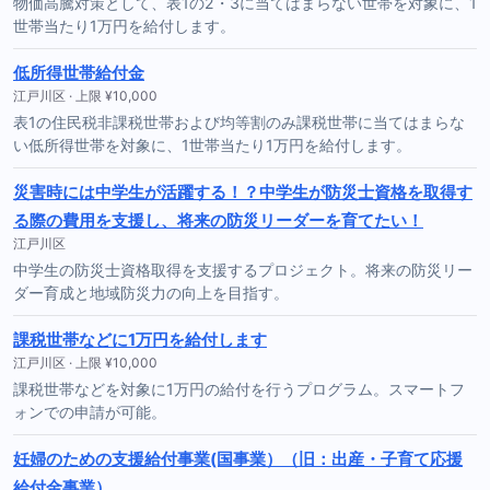
物価高騰対策として、表1の2・3に当てはまらない世帯を対象に、1
世帯当たり1万円を給付します。
低所得世帯給付金
江戸川区 · 上限 ¥10,000
表1の住民税非課税世帯および均等割のみ課税世帯に当てはまらな
い低所得世帯を対象に、1世帯当たり1万円を給付します。
災害時には中学生が活躍する！？中学生が防災士資格を取得す
る際の費用を支援し、将来の防災リーダーを育てたい！
江戸川区
中学生の防災士資格取得を支援するプロジェクト。将来の防災リー
ダー育成と地域防災力の向上を目指す。
課税世帯などに1万円を給付します
江戸川区 · 上限 ¥10,000
課税世帯などを対象に1万円の給付を行うプログラム。スマートフ
ォンでの申請が可能。
妊婦のための支援給付事業(国事業）（旧：出産・子育て応援
給付金事業）