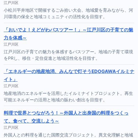
江戸川区
小松川平井地区で開催するごみ拾い大会。地域愛を育みながら、河
川環境の保全と地域コミュニティの活性化を目指す。
「おいでよ！えどがわバスツアー！」～江戸川区の子育ての魅
力を体感～
江戸川区
江戸川区の子育ての魅力を体感するバスツアー。地域の子育て環境
をPRし、移住・定住促進と地域活性化を目指す。
「エネルギーの地産地消、みんなで灯そうEDOGAWAイルミナ
イト」
江戸川区
地産地消のエネルギーを活用したイルミナイトプロジェクト。再生
可能エネルギーの活用と地域の賑わい創出を目指す。
料理で世界とつながろう！～外国人と出身国の料理をつくっ
て、食べて、交流しよう～
江戸川区
外国人との料理を通じた国際交流プロジェクト。異文化理解と地域