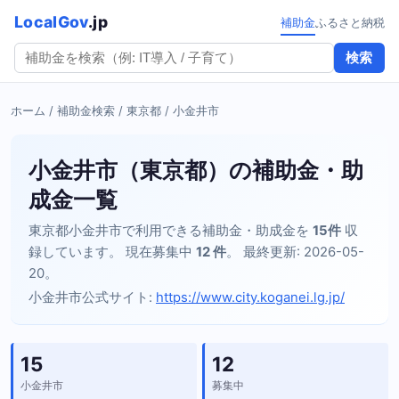
LocalGov
.jp
補助金
ふるさと納税
検索
ホーム
/
補助金検索
/
東京都
/ 小金井市
小金井市（東京都）の補助金・助
成金一覧
東京都小金井市で利用できる補助金・助成金を
15件
収
録しています。 現在募集中
12 件
。 最終更新: 2026-05-
20。
小金井市公式サイト:
https://www.city.koganei.lg.jp/
15
12
小金井市
募集中