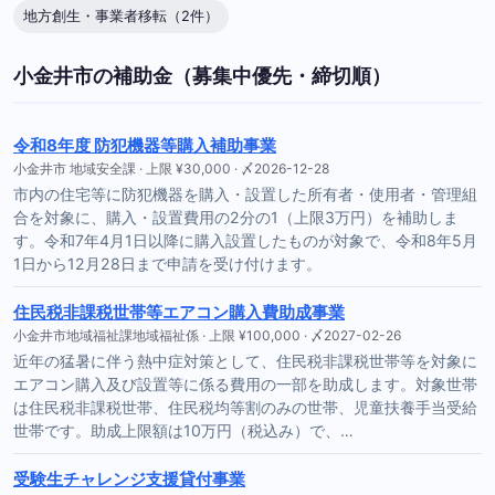
地方創生・事業者移転（2件）
小金井市の補助金（募集中優先・締切順）
令和8年度 防犯機器等購入補助事業
小金井市 地域安全課 · 上限 ¥30,000 · 〆2026-12-28
市内の住宅等に防犯機器を購入・設置した所有者・使用者・管理組
合を対象に、購入・設置費用の2分の1（上限3万円）を補助しま
す。令和7年4月1日以降に購入設置したものが対象で、令和8年5月
1日から12月28日まで申請を受け付けます。
住民税非課税世帯等エアコン購入費助成事業
小金井市地域福祉課地域福祉係 · 上限 ¥100,000 · 〆2027-02-26
近年の猛暑に伴う熱中症対策として、住民税非課税世帯等を対象に
エアコン購入及び設置等に係る費用の一部を助成します。対象世帯
は住民税非課税世帯、住民税均等割のみの世帯、児童扶養手当受給
世帯です。助成上限額は10万円（税込み）で、…
受験生チャレンジ支援貸付事業