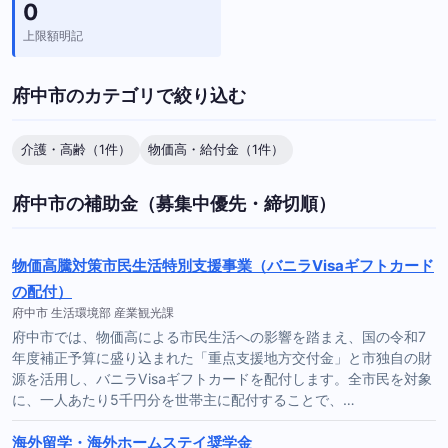
0
上限額明記
府中市のカテゴリで絞り込む
介護・高齢（1件）
物価高・給付金（1件）
府中市の補助金（募集中優先・締切順）
物価高騰対策市民生活特別支援事業（バニラVisaギフトカード
の配付）
府中市 生活環境部 産業観光課
府中市では、物価高による市民生活への影響を踏まえ、国の令和7
年度補正予算に盛り込まれた「重点支援地方交付金」と市独自の財
源を活用し、バニラVisaギフトカードを配付します。全市民を対象
に、一人あたり5千円分を世帯主に配付することで、…
海外留学・海外ホームステイ奨学金