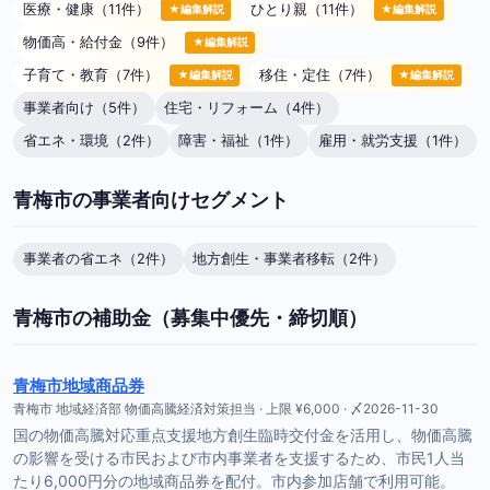
医療・健康（11件）
ひとり親（11件）
★編集解説
★編集解説
物価高・給付金（9件）
★編集解説
子育て・教育（7件）
移住・定住（7件）
★編集解説
★編集解説
事業者向け（5件）
住宅・リフォーム（4件）
省エネ・環境（2件）
障害・福祉（1件）
雇用・就労支援（1件）
青梅市の事業者向けセグメント
事業者の省エネ（2件）
地方創生・事業者移転（2件）
青梅市の補助金（募集中優先・締切順）
青梅市地域商品券
青梅市 地域経済部 物価高騰経済対策担当 · 上限 ¥6,000 · 〆2026-11-30
国の物価高騰対応重点支援地方創生臨時交付金を活用し、物価高騰
の影響を受ける市民および市内事業者を支援するため、市民1人当
たり6,000円分の地域商品券を配付。市内参加店舗で利用可能。