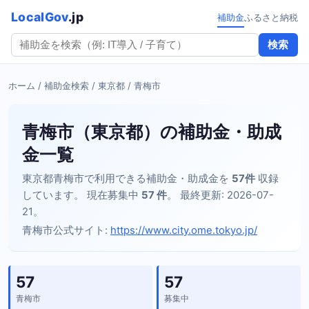
LocalGov
.jp
補助金
ふるさと納税
検索
ホーム
/
補助金検索
/
東京都
/ 青梅市
青梅市（東京都）の補助金・助成
金一覧
東京都青梅市で利用できる補助金・助成金を
57件
収録
しています。 現在募集中
57 件
。 最終更新: 2026-07-
21。
青梅市公式サイト:
https://www.city.ome.tokyo.jp/
57
57
青梅市
募集中