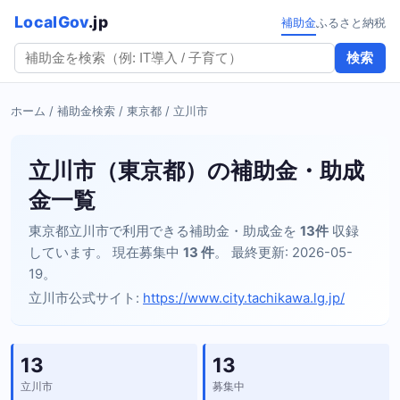
LocalGov
.jp
補助金
ふるさと納税
検索
ホーム
/
補助金検索
/
東京都
/ 立川市
立川市（東京都）の補助金・助成
金一覧
東京都立川市で利用できる補助金・助成金を
13件
収録
しています。 現在募集中
13 件
。 最終更新: 2026-05-
19。
立川市公式サイト:
https://www.city.tachikawa.lg.jp/
13
13
立川市
募集中