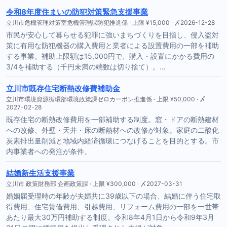
令和8年度住まいの防犯対策緊急支援事業
立川市危機管理対策室危機管理課防犯推進係 · 上限 ¥15,000 · 〆2026-12-28
市民が安心して暮らせる犯罪に強いまちづくりを目指し、侵入盗対
策に有用な防犯機器の購入費用と業者による設置費用の一部を補助
する事業。補助上限額は15,000円で、購入・設置にかかる費用の
3/4を補助する（千円未満の端数は切り捨て）。…
立川市既存住宅断熱改修費補助金
立川市環境資源循環部環境政策課ゼロカーボン推進係 · 上限 ¥50,000 · 〆
2027-02-28
既存住宅の断熱改修費用を一部補助する制度。窓・ドアの断熱建材
への改修、外壁・天井・床の断熱材への改修が対象。家庭の二酸化
炭素排出量削減と地域内経済循環につなげることを目的とする。市
内事業者への発注が条件。
結婚新生活支援事業
立川市 政策財務部 企画政策課 · 上限 ¥300,000 · 〆2027-03-31
婚姻届受理時の年齢が夫婦共に39歳以下の場合、結婚に伴う住宅取
得費用、住宅賃借費用、引越費用、リフォーム費用の一部を一世帯
あたり最大30万円補助する制度。令和8年4月1日から令和9年3月