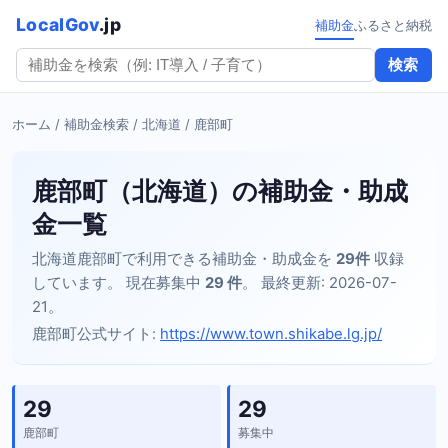
LocalGov
.jp
補助金
ふるさと納税
検索
ホーム
/
補助金検索
/
北海道
/ 鹿部町
鹿部町（北海道）の補助金・助成
金一覧
北海道鹿部町で利用できる補助金・助成金を
29件
収録
しています。 現在募集中
29 件
。 最終更新: 2026-07-
21。
鹿部町公式サイト:
https://www.town.shikabe.lg.jp/
29
29
鹿部町
募集中