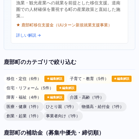
漁業・観光産業への就業を前提とした移住支援。道南
圏での人材確保を重視する町の産業政策と直結した施
策…
★ 鹿部町移住支援金（UIJターン新規就業支援事業）
詳しい解説 →
鹿部町のカテゴリで絞り込む
移住・定住（6件）
子育て・教育（5件）
★編集解説
★編集解説
住宅・リフォーム（5件）
★編集解説
障害・福祉（4件）
介護・高齢（1件）
★編集解説
医療・健康（1件）
ひとり親（1件）
物価高・給付金（1件）
創業・起業（1件）
事業者向け（1件）
鹿部町の補助金（募集中優先・締切順）