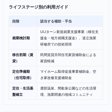
ライフステージ別の利用ガイド
段階
該当する補助・手当
UIJターン新規就業支援事業（移住支
就業検討期
援金・地方就職支援金）、道立漁業
研修所での技術習得
移住初期（賃
民間賃貸共同住宅家賃補助金による
貸）
家賃軽減
定住準備期
マイホーム取得促進事業補助金、空
（住宅取得）
き家改修支援補助金
定住・生活基
鹿部温泉、間歇泉公園などの生活環
盤確立
境、漁業関連の地域コミュニティ