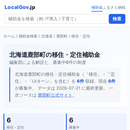
LocalGov
.jp
補助金
ふるさと納税
検索
ホーム
/
補助金検索
/
北海道
/
鹿部町
/ 移住・定住
北海道鹿部町の移住・定住補助金
編集部による解説と、募集中6件の制度
北海道鹿部町の移住・定住補助金（「移住」・「定
住」・「UIターン」を含む）を
6件
収録、現在
6件
が募集中。 データは 2026-07-21 に最終更新。 一
次ソースは
鹿部町公式サイト
。
6
6
移住・定住
募集中