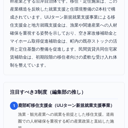
幹産業とする沿岸自治体です。移住・定住施策は、この
産業構造を反映した就業支援と住環境整備の2本柱で構
成されています。UIJターン新規就業支援事業による移
住支援金と地方就職支援金は、漁業や関連産業への人材
確保を重視する姿勢を示しており、空き家改修補助金と
マイホーム取得促進補助金は、町内の既存ストックの活
用と定住基盤の整備を促進します。民間賃貸共同住宅家
賃補助金は、初期段階の移住者向けの柔軟な受け入れ体
制を整えています。
注目すべき3制度（編集部の推し）
鹿部町移住支援金（UIJターン新規就業支援事業）
1
漁業・観光産業への就業を前提とした移住支援。道南
圏での人材確保を重視する町の産業政策と直結した施
策