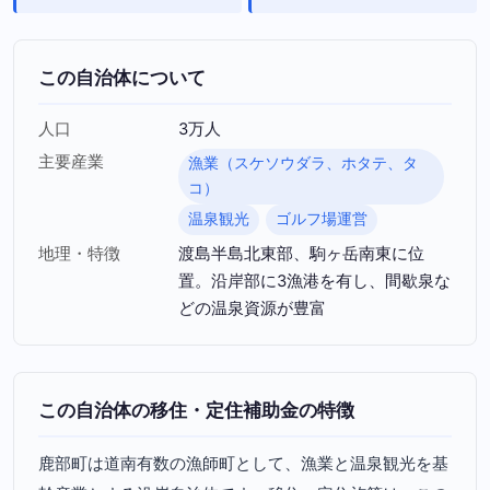
この自治体について
人口
3万人
主要産業
漁業（スケソウダラ、ホタテ、タ
コ）
温泉観光
ゴルフ場運営
地理・特徴
渡島半島北東部、駒ヶ岳南東に位
置。沿岸部に3漁港を有し、間歇泉な
どの温泉資源が豊富
この自治体の移住・定住補助金の特徴
鹿部町は道南有数の漁師町として、漁業と温泉観光を基