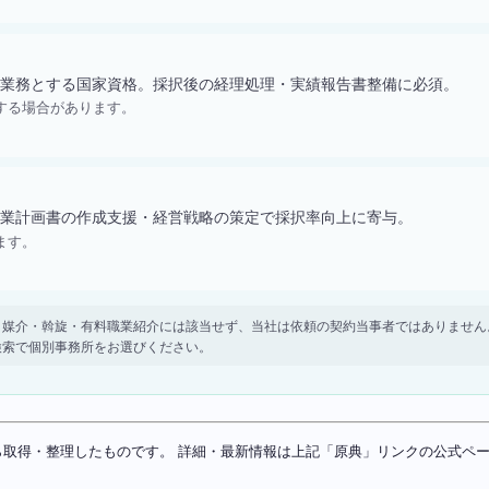
業務とする国家資格。採択後の経理処理・実績報告書整備に必須。
する場合があります。
業計画書の作成支援・経営戦略の策定で採択率向上に寄与。
ます。
。 紹介・媒介・斡旋・有料職業紹介には該当せず、当社は依頼の契約当事者ではありま
検索で個別事務所をお選びください。
ソースから取得・整理したものです。 詳細・最新情報は上記「原典」リンクの公式