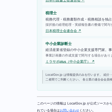
日本行政書士会連合会 ↗
税理士
税務代理・税務書類作成・税務相談を独占
採択後の経理処理・実績報告書の整備で関与
日本税理士会連合会 ↗
中小企業診断士
経済産業省登録の中小企業支援専門家。事
事業計画書の作成支援で関与する場合があり
ミラサポplus（中小企業庁） ↗
LocalGov.jp は情報提供のみを行います
二者間でご判断ください。 各士業の連合会会員
このページの情報は LocalGov.jp が公式
れている場合は
お問い合わせ
ください。