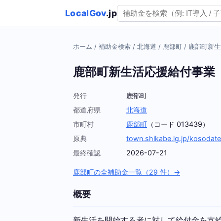
LocalGov
.jp
ホーム
/
補助金検索
/
北海道
/
鹿部町
/
鹿部町新生
鹿部町新生活応援給付事業
発行
鹿部町
都道府県
北海道
市町村
鹿部町
（コード 013439）
原典
town.shikabe.lg.jp/kosodat
最終確認
2026-07-21
鹿部町の全補助金一覧（29 件）→
概要
新生活を開始する者に対して給付金を支