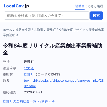
LocalGov
.jp
補助金
ふるさと納税
検索
ホーム
/
補助金検索
/
北海道
/
鹿部町
/
令和8年度リサイクル産業創出事
業費補助金
令和8年度リサイクル産業創出事業費補助
金
発行
鹿部町
都道府県
北海道
市町村
鹿部町
（コード 013439）
原典
town.shikabe.lg.jp/shigoto_sangyo/sangyoshinko/28
02.html
最終確認
2026-07-21
鹿部町の全補助金一覧（29 件）→