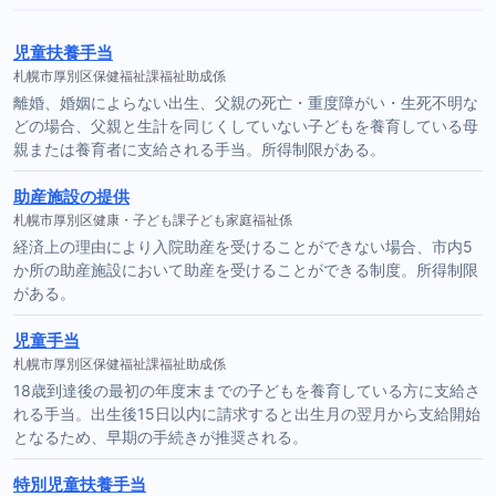
児童扶養手当
札幌市厚別区保健福祉課福祉助成係
離婚、婚姻によらない出生、父親の死亡・重度障がい・生死不明な
どの場合、父親と生計を同じくしていない子どもを養育している母
親または養育者に支給される手当。所得制限がある。
助産施設の提供
札幌市厚別区健康・子ども課子ども家庭福祉係
経済上の理由により入院助産を受けることができない場合、市内5
か所の助産施設において助産を受けることができる制度。所得制限
がある。
児童手当
札幌市厚別区保健福祉課福祉助成係
18歳到達後の最初の年度末までの子どもを養育している方に支給さ
れる手当。出生後15日以内に請求すると出生月の翌月から支給開始
となるため、早期の手続きが推奨される。
特別児童扶養手当