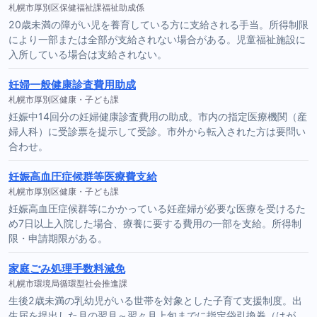
札幌市厚別区保健福祉課福祉助成係
20歳未満の障がい児を養育している方に支給される手当。所得制限
により一部または全部が支給されない場合がある。児童福祉施設に
入所している場合は支給されない。
妊婦一般健康診査費用助成
札幌市厚別区健康・子ども課
妊娠中14回分の妊婦健康診査費用の助成。市内の指定医療機関（産
婦人科）に受診票を提示して受診。市外から転入された方は要問い
合わせ。
妊娠高血圧症候群等医療費支給
札幌市厚別区健康・子ども課
妊娠高血圧症候群等にかかっている妊産婦が必要な医療を受けるた
め7日以上入院した場合、療養に要する費用の一部を支給。所得制
限・申請期限がある。
家庭ごみ処理手数料減免
札幌市環境局循環型社会推進課
生後2歳未満の乳幼児がいる世帯を対象とした子育て支援制度。出
生届を提出した月の翌月～翌々月上旬までに指定袋引換券（はが