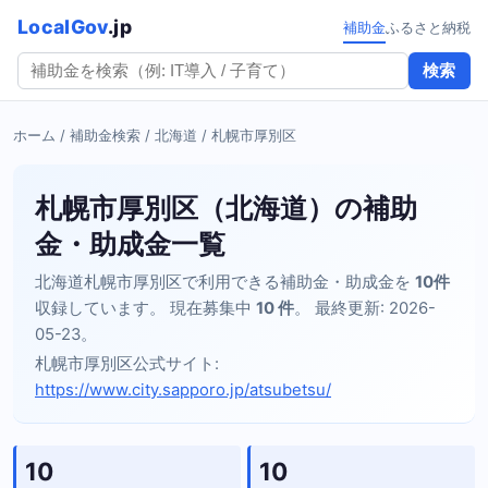
LocalGov
.jp
補助金
ふるさと納税
検索
ホーム
/
補助金検索
/
北海道
/ 札幌市厚別区
札幌市厚別区（北海道）の補助
金・助成金一覧
北海道札幌市厚別区で利用できる補助金・助成金を
10件
収録しています。 現在募集中
10 件
。 最終更新: 2026-
05-23。
札幌市厚別区公式サイト:
https://www.city.sapporo.jp/atsubetsu/
10
10