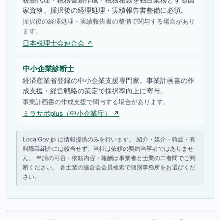
家資格。採択後の経理処理・実績報告書整備に必須。
採択後の経理処理・実績報告書の整備で関与する場合があり
ます。
日本税理士会連合会 ↗
中小企業診断士
経済産業省登録の中小企業支援専門家。事業計画書の作
成支援・経営戦略の策定で採択率向上に寄与。
事業計画書の作成支援で関与する場合があります。
ミラサポplus（中小企業庁） ↗
LocalGov.jp は情報提供のみを行います。 紹介・媒介・斡旋・有
料職業紹介には該当せず、当社は依頼の契約当事者ではありませ
ん。 申請の可否・依頼内容・報酬は事業者と士業の二者間でご判
断ください。 各士業の連合会会員検索で個別事務所をお選びくだ
さい。