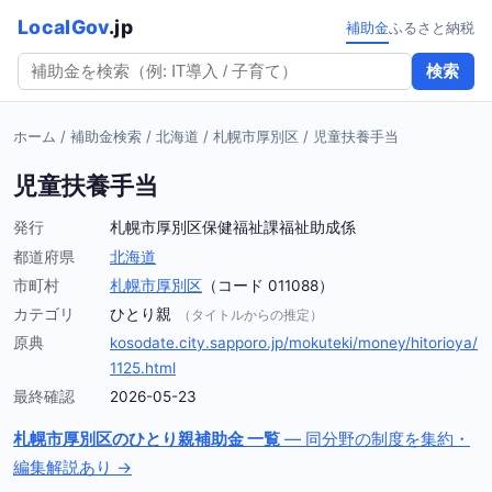
LocalGov
.jp
補助金
ふるさと納税
検索
ホーム
/
補助金検索
/
北海道
/
札幌市厚別区
/
児童扶養手当
児童扶養手当
発行
札幌市厚別区保健福祉課福祉助成係
都道府県
北海道
市町村
札幌市厚別区
（コード 011088）
カテゴリ
ひとり親
（タイトルからの推定）
原典
kosodate.city.sapporo.jp/mokuteki/money/hitorioya/
1125.html
最終確認
2026-05-23
札幌市厚別区のひとり親補助金 一覧
— 同分野の制度を集約・
編集解説あり →