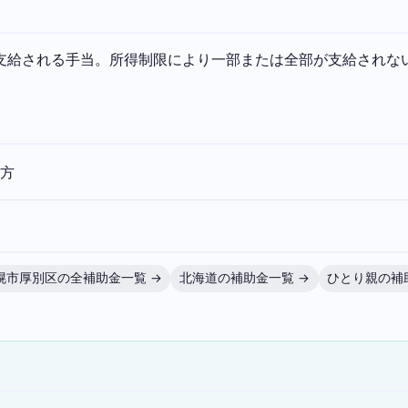
に支給される手当。所得制限により一部または全部が支給されな
る方
幌市厚別区の全補助金一覧 →
北海道の補助金一覧 →
ひとり親の補
）