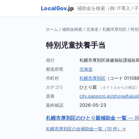
LocalGov
.jp
ホーム
/
補助金検索
/
北海道
/
札幌市厚別区
/
特別
特別児童扶養手当
発行
札幌市厚別区保健福祉課福祉
都道府県
北海道
市町村
札幌市厚別区
（コード 01108
カテゴリ
ひとり親
（タイトルからの推定
原典
city.sapporo.jp/shogaifukus
最終確認
2026-05-23
札幌市厚別区のひとり親補助金 一覧
— 
札幌市厚別区の全補助金一覧（10 件）→