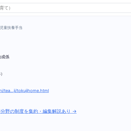
児童扶養手当
助成係
8）
）
hi/tea…ji/tokujihome.html
同分野の制度を集約・編集解説あり →