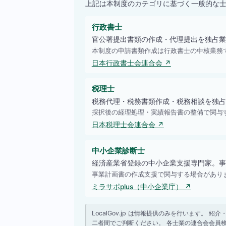
上記は本制度のカテゴリに基づく一般的な
行政書士
官公署提出書類の作成・代理提出を独占業
本制度の申請書類作成は行政書士の中核業務
日本行政書士会連合会 ↗
税理士
税務代理・税務書類作成・税務相談を独占
採択後の経理処理・実績報告書の整備で関与
日本税理士会連合会 ↗
中小企業診断士
経済産業省登録の中小企業支援専門家。事
事業計画書の作成支援で関与する場合があり
ミラサポplus（中小企業庁） ↗
LocalGov.jp は情報提供のみを行います
二者間でご判断ください。 各士業の連合会会員