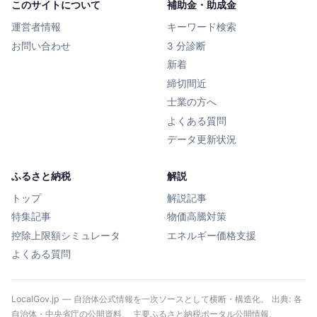
このサイトについて
補助金・助成金
運営者情報
キーワード検索
お問い合わせ
3 分診断
新着
締切間近
士業の方へ
よくある質問
データ更新状況
ふるさと納税
解説
トップ
解説記事
特集記事
物価高騰対策
控除上限額シミュレータ
エネルギー価格支援
よくある質問
LocalGov.jp — 自治体公式情報を一次ソースとして横断・構造化。 出典: 各
自治体・中央省庁の公開資料、 主要ふるさと納税ポータル公開情報、