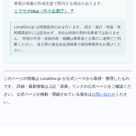
事業計画書の作成支援で関与する場合があります。
ミラサポplus（中小企業庁） ↗
LocalGov.jp は情報提供のみを行います。 紹介・媒介・斡旋・有
料職業紹介には該当せず、当社は依頼の契約当事者ではありませ
ん。 申請の可否・依頼内容・報酬は事業者と士業の二者間でご判
断ください。 各士業の連合会会員検索で個別事務所をお選びくだ
さい。
このページの情報は LocalGov.jp が公式ソースから取得・整理したもの
です。 詳細・最新情報は上記「原典」リンクの公式ページをご確認くだ
さい。 公式ページが移動・閉鎖されている場合は
お問い合わせ
くださ
い。