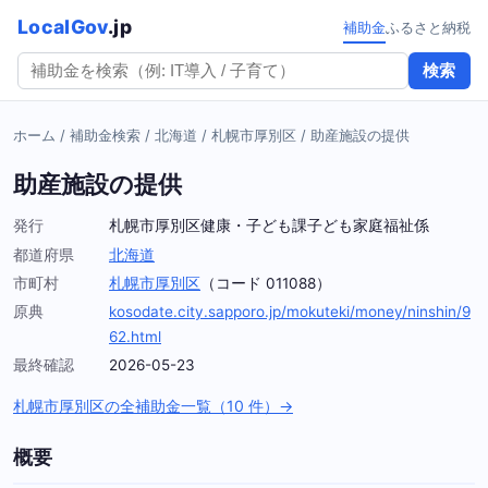
LocalGov
.jp
補助金
ふるさと納税
検索
ホーム
/
補助金検索
/
北海道
/
札幌市厚別区
/
助産施設の提供
助産施設の提供
発行
札幌市厚別区健康・子ども課子ども家庭福祉係
都道府県
北海道
市町村
札幌市厚別区
（コード 011088）
原典
kosodate.city.sapporo.jp/mokuteki/money/ninshin/9
62.html
最終確認
2026-05-23
札幌市厚別区の全補助金一覧（10 件）→
概要