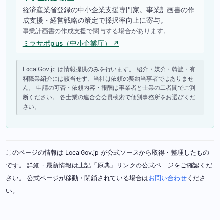
経済産業省登録の中小企業支援専門家。事業計画書の作
成支援・経営戦略の策定で採択率向上に寄与。
事業計画書の作成支援で関与する場合があります。
ミラサポplus（中小企業庁） ↗
LocalGov.jp は情報提供のみを行います。 紹介・媒介・斡旋・有
料職業紹介には該当せず、当社は依頼の契約当事者ではありませ
ん。 申請の可否・依頼内容・報酬は事業者と士業の二者間でご判
断ください。 各士業の連合会会員検索で個別事務所をお選びくだ
さい。
このページの情報は LocalGov.jp が公式ソースから取得・整理したもの
です。 詳細・最新情報は上記「原典」リンクの公式ページをご確認くだ
さい。 公式ページが移動・閉鎖されている場合は
お問い合わせ
くださ
い。