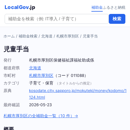
LocalGov
.jp
補助金
ふるさと納税
検索
ホーム
/
補助金検索
/
北海道
/
札幌市厚別区
/
児童手当
児童手当
発行
札幌市厚別区保健福祉課福祉助成係
都道府県
北海道
市町村
札幌市厚別区
（コード 011088）
カテゴリ
子育て・保育
（タイトルからの推定）
原典
kosodate.city.sapporo.jp/mokuteki/money/kodomo/1
124.html
最終確認
2026-05-23
札幌市厚別区の全補助金一覧（10 件）→
概要