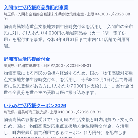
入間市生活応援商品券配付事業
埼玉県 · 入間市企画部企画課未来共創政策推進室 · 上限 ¥4,000 · 〆2026-08-
31
物価高騰対応重点支援地方創生臨時交付金を活用し、入間市の全市
民に対して1人あたり4,000円の地域商品券（カード型・電子併
用）を配付する事業。令和8年8月31日まで市内401店舗で利用可
能。
野洲市生活応援給付金
滋賀県 · 野洲市総務課 · 上限 ¥7,000 · 〆2026-08-31
物価高騰による市民の負担を軽減するため、国の「物価高騰対応重
点支援地方創生臨時交付金」を活用し、令和8年2月1日時点で野洲
市に住民登録がある方に1人あたり7,000円を支給します。給付金は
世帯全員分を世帯主の受取口座に振り込みます。
いわみ生活応援クーポン2026
鳥取県 · 岩美町商工観光課 · 上限 ¥10,000 · 〆2026-08-31
物価高騰の影響を受けている町民の生活支援と町内消費の下支えの
ため、国の「物価高騰対応重点支援地方創生臨時交付金」を活用
し、町内登録店舗で利用できるクーポン（1万円分）を配布しま