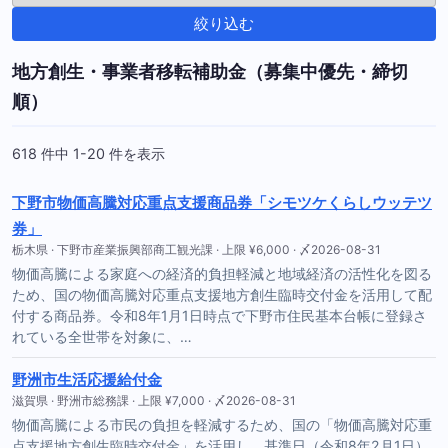
絞り込む
地方創生・事業者移転補助金（募集中優先・締切
順）
618 件中 1-20 件を表示
下野市物価高騰対応重点支援商品券「シモツケくらしウッテツ
券」
栃木県 · 下野市産業振興部商工観光課 · 上限 ¥6,000 · 〆2026-08-31
物価高騰による家庭への経済的負担軽減と地域経済の活性化を図る
ため、国の物価高騰対応重点支援地方創生臨時交付金を活用して配
付する商品券。令和8年1月1日時点で下野市住民基本台帳に登録さ
れている全世帯を対象に、…
野洲市生活応援給付金
滋賀県 · 野洲市総務課 · 上限 ¥7,000 · 〆2026-08-31
物価高騰による市民の負担を軽減するため、国の「物価高騰対応重
点支援地方創生臨時交付金」を活用し、基準日（令和8年2月1日）