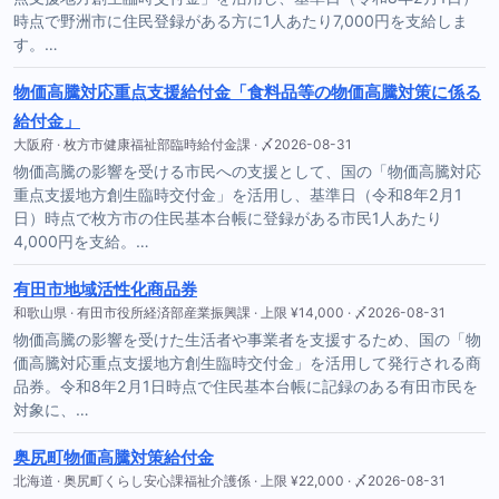
時点で野洲市に住民登録がある方に1人あたり7,000円を支給しま
す。…
物価高騰対応重点支援給付金「食料品等の物価高騰対策に係る
給付金」
大阪府 · 枚方市健康福祉部臨時給付金課 · 〆2026-08-31
物価高騰の影響を受ける市民への支援として、国の「物価高騰対応
重点支援地方創生臨時交付金」を活用し、基準日（令和8年2月1
日）時点で枚方市の住民基本台帳に登録がある市民1人あたり
4,000円を支給。…
有田市地域活性化商品券
和歌山県 · 有田市役所経済部産業振興課 · 上限 ¥14,000 · 〆2026-08-31
物価高騰の影響を受けた生活者や事業者を支援するため、国の「物
価高騰対応重点支援地方創生臨時交付金」を活用して発行される商
品券。令和8年2月1日時点で住民基本台帳に記録のある有田市民を
対象に、…
奥尻町物価高騰対策給付金
北海道 · 奥尻町くらし安心課福祉介護係 · 上限 ¥22,000 · 〆2026-08-31