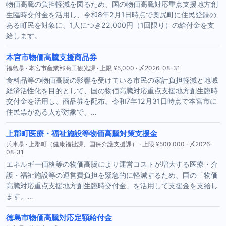
物価高騰の負担軽減を図るため、国の物価高騰対応重点支援地方創
生臨時交付金を活用し、令和8年2月1日時点で奥尻町に住民登録の
ある町民を対象に、1人につき22,000円（1回限り）の給付金を支
給します。
本宮市物価高騰支援商品券
福島県 · 本宮市産業部商工観光課 · 上限 ¥5,000 · 〆2026-08-31
食料品等の物価高騰の影響を受けている市民の家計負担軽減と地域
経済活性化を目的として、国の物価高騰対応重点支援地方創生臨時
交付金を活用し、商品券を配布。令和7年12月31日時点で本宮市に
住民票がある人が対象で、…
上郡町医療・福祉施設等物価高騰対策支援金
兵庫県 · 上郡町（健康福祉課、国保介護支援課） · 上限 ¥500,000 · 〆2026-
08-31
エネルギー価格等の物価高騰により運営コストが増大する医療・介
護・福祉施設等の運営費負担を緊急的に軽減するため、国の「物価
高騰対応重点支援地方創生臨時交付金」を活用して支援金を支給し
ます。…
徳島市物価高騰対応定額給付金