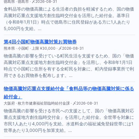
徳島県 · 徳島市 · 〆2026-08-31
食料品等の物価高騰による生活者の負担を軽減するため、国の物価
高騰対応重点支援地方創生臨時交付金を活用した給付金。基準日
（令和8年1月1日）時点で徳島市に住民登録がある方に1人あたり
5,000円を支給。…
第4回小国町物価高騰対策お買物券
熊本県 · 小国町 · 上限 ¥30,000 · 〆2026-08-31
物価高騰の影響を受けている町民生活を支援するため、国の「物価
高騰対応重点支援地方創生臨時交付金」を活用し、令和8年1月1日
時点で小国町に住所を有する全町民を対象に、町内登録事業所で利
用できるお買物券を配布します。…
物価高騰対応重点支援給付金「食料品等の物価高騰対策に係る
給付金」
大阪府 · 枚方市健康福祉部臨時給付金課 · 〆2026-08-31
物価高騰の影響を受ける市民への支援として、国の「物価高騰対応
重点支援地方創生臨時交付金」を活用した給付金。全世帯を対象に
市民1人あたり4,000円を支給。水道料金の福祉減免登録世帯には1
世帯あたり3,000円を加算支給。…