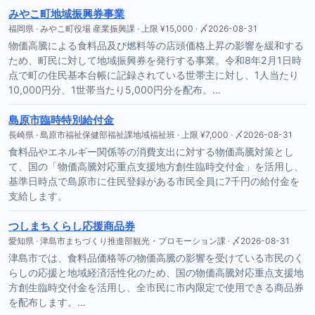
みやこ町地域振興券事業
福岡県 · みやこ町役場 産業振興課 · 上限 ¥15,000 · 〆2026-08-31
物価高騰による食料品及び燃料等の店頭価格上昇の影響を緩和する
ため、町民に対して地域振興券を発行する事業。令和8年2月1日時
点で町の住民基本台帳に記録されている世帯主に対し、1人当たり
10,000円分、1世帯当たり5,000円分を配布。…
島原市臨時特別給付金
長崎県 · 島原市福祉保健部福祉課地域福祉班 · 上限 ¥7,000 · 〆2026-08-31
食料品やエネルギー関係等の消費支出に対する物価高騰対策とし
て、国の「物価高騰対応重点支援地方創生臨時交付金」を活用し、
基準日時点で島原市に住民登録がある市民全員に7千円の給付金を
支給します。
つしまちくらし応援商品券
愛知県 · 津島市まちづくり推進部観光・プロモーション課 · 〆2026-08-31
津島市では、食料品価格等の物価高騰の影響を受けている市民のく
らしの応援と地域経済活性化のため、国の物価高騰対応重点支援地
方創生臨時交付金を活用し、全市民に市内限定で使用できる商品券
を配布します。…