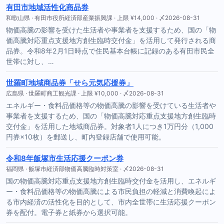
有田市地域活性化商品券
和歌山県 · 有田市役所経済部産業振興課 · 上限 ¥14,000 · 〆2026-08-31
物価高騰の影響を受けた生活者や事業者を支援するため、国の「物
価高騰対応重点支援地方創生臨時交付金」を活用して発行される商
品券。令和8年2月1日時点で住民基本台帳に記録のある有田市民全
世帯に対し、…
世羅町地域商品券「せら元気応援券」
広島県 · 世羅町商工観光課 · 上限 ¥10,000 · 〆2026-08-31
エネルギー・食料品価格等の物価高騰の影響を受けている生活者や
事業者を支援するため、国の「物価高騰対応重点支援地方創生臨時
交付金」を活用した地域商品券。対象者1人につき1万円分（1,000
円券×10枚）を郵送し、町内登録店舗で使用可能。
令和8年飯塚市生活応援クーポン券
福岡県 · 飯塚市経済部物価高騰臨時対策室 · 〆2026-08-31
国の物価高騰対応重点支援地方創生臨時交付金を活用し、エネルギ
ー・食料品価格等の物価高騰による市民負担の軽減と消費喚起によ
る市内経済の活性化を目的として、市内全世帯に生活応援クーポン
券を配付。電子券と紙券から選択可能。