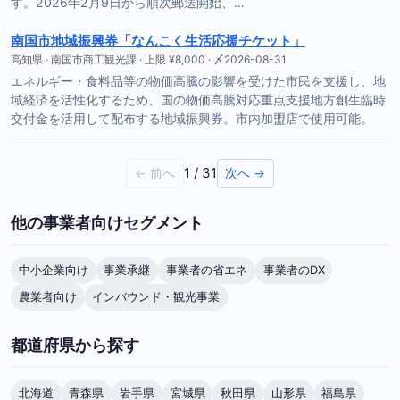
す。2026年2月9日から順次郵送開始、…
南国市地域振興券「なんこく生活応援チケット」
高知県 · 南国市商工観光課 · 上限 ¥8,000 · 〆2026-08-31
エネルギー・食料品等の物価高騰の影響を受けた市民を支援し、地
域経済を活性化するため、国の物価高騰対応重点支援地方創生臨時
交付金を活用して配布する地域振興券。市内加盟店で使用可能。
1 / 31
← 前へ
次へ →
他の事業者向けセグメント
中小企業向け
事業承継
事業者の省エネ
事業者のDX
農業者向け
インバウンド・観光事業
都道府県から探す
北海道
青森県
岩手県
宮城県
秋田県
山形県
福島県