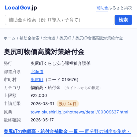
LocalGov
.jp
補助金
ふるさと納税
検索
ホーム
/
補助金検索
/
北海道
/
奥尻町
/
奥尻町物価高騰対策給付金
奥尻町物価高騰対策給付金
発行
奥尻町くらし安心課福祉介護係
都道府県
北海道
市町村
奥尻町
（コード 013676）
カテゴリ
物価高・給付金
（タイトルからの推定）
上限額
¥22,000
申請期限
2026-08-31
残り 24 日
原典
town.okushiri.lg.jp/hotnews/detail/00009637.html
最終確認
2026-05-17
奥尻町の物価高・給付金補助金 一覧
— 同分野の制度を集約・