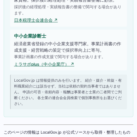
採択後の経理処理・実績報告書の整備で関与する場合があり
ます。
日本税理士会連合会 ↗
中小企業診断士
経済産業省登録の中小企業支援専門家。事業計画書の作
成支援・経営戦略の策定で採択率向上に寄与。
事業計画書の作成支援で関与する場合があります。
ミラサポplus（中小企業庁） ↗
LocalGov.jp は情報提供のみを行います。 紹介・媒介・斡旋・有
料職業紹介には該当せず、当社は依頼の契約当事者ではありませ
ん。 申請の可否・依頼内容・報酬は事業者と士業の二者間でご判
断ください。 各士業の連合会会員検索で個別事務所をお選びくだ
さい。
このページの情報は LocalGov.jp が公式ソースから取得・整理したもの