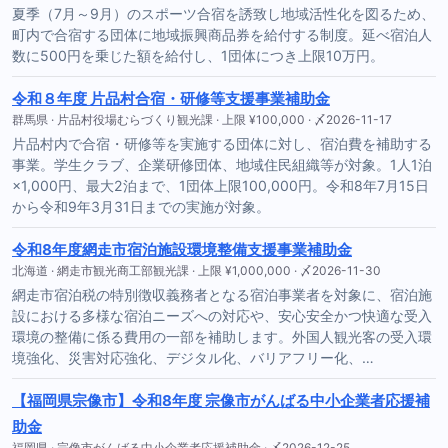
夏季（7月～9月）のスポーツ合宿を誘致し地域活性化を図るため、
町内で合宿する団体に地域振興商品券を給付する制度。延べ宿泊人
数に500円を乗じた額を給付し、1団体につき上限10万円。
令和８年度 片品村合宿・研修等支援事業補助金
群馬県 · 片品村役場むらづくり観光課 · 上限 ¥100,000 · 〆2026-11-17
片品村内で合宿・研修等を実施する団体に対し、宿泊費を補助する
事業。学生クラブ、企業研修団体、地域住民組織等が対象。1人1泊
×1,000円、最大2泊まで、1団体上限100,000円。令和8年7月15日
から令和9年3月31日までの実施が対象。
令和8年度網走市宿泊施設環境整備支援事業補助金
北海道 · 網走市観光商工部観光課 · 上限 ¥1,000,000 · 〆2026-11-30
網走市宿泊税の特別徴収義務者となる宿泊事業者を対象に、宿泊施
設における多様な宿泊ニーズへの対応や、安心安全かつ快適な受入
環境の整備に係る費用の一部を補助します。外国人観光客の受入環
境強化、災害対応強化、デジタル化、バリアフリー化、…
【福岡県宗像市】令和8年度 宗像市がんばる中小企業者応援補
助金
福岡県 · 宗像市がんばる中小企業者応援補助金 · 〆2026-12-25