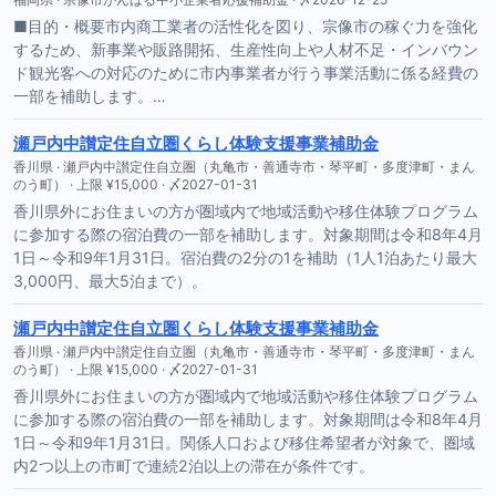
■目的・概要市内商工業者の活性化を図り、宗像市の稼ぐ力を強化
するため、新事業や販路開拓、生産性向上や人材不足・インバウン
ド観光客への対応のために市内事業者が行う事業活動に係る経費の
一部を補助します。…
瀬戸内中讃定住自立圏くらし体験支援事業補助金
香川県 · 瀬戸内中讃定住自立圏（丸亀市・善通寺市・琴平町・多度津町・まん
のう町） · 上限 ¥15,000 · 〆2027-01-31
香川県外にお住まいの方が圏域内で地域活動や移住体験プログラム
に参加する際の宿泊費の一部を補助します。対象期間は令和8年4月
1日～令和9年1月31日。宿泊費の2分の1を補助（1人1泊あたり最大
3,000円、最大5泊まで）。
瀬戸内中讃定住自立圏くらし体験支援事業補助金
香川県 · 瀬戸内中讃定住自立圏（丸亀市・善通寺市・琴平町・多度津町・まん
のう町） · 上限 ¥15,000 · 〆2027-01-31
香川県外にお住まいの方が圏域内で地域活動や移住体験プログラム
に参加する際の宿泊費の一部を補助します。対象期間は令和8年4月
1日～令和9年1月31日。関係人口および移住希望者が対象で、圏域
内2つ以上の市町で連続2泊以上の滞在が条件です。