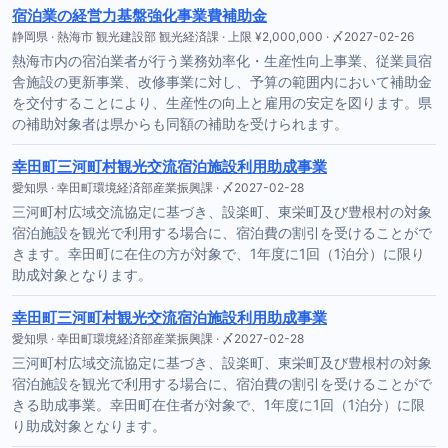
宿泊業の経営力基盤強化事業費補助金
静岡県 · 熱海市 観光建設部 観光経済課 · 上限 ¥2,000,000 · 〆2027-02-26
熱海市内の宿泊業者が行う業務効率化・生産性向上事業、従業員宿
舎施設の更新事業、改修事業に対し、予算の範囲内において補助金
を交付することにより、生産性の向上と雇用の安定を図ります。県
の補助対象者は県からも同額の補助を受けられます。
幸田町三河町村観光交流宿泊施設利用助成事業
愛知県 · 幸田町環境経済部産業振興課 · 〆2027-02-28
三河町村広域交流協定に基づき、設楽町、東栄町及び豊根村の対象
宿泊施設を観光で利用する場合に、宿泊費の割引を受けることがで
きます。幸田町に在住の方が対象で、1年度に1回（1泊分）に限り
助成対象となります。
幸田町三河町村観光交流宿泊施設利用助成事業
愛知県 · 幸田町環境経済部産業振興課 · 〆2027-02-28
三河町村広域交流協定に基づき、設楽町、東栄町及び豊根村の対象
宿泊施設を観光で利用する場合に、宿泊費の割引を受けることがで
きる助成事業。幸田町在住者が対象で、1年度に1回（1泊分）に限
り助成対象となります。