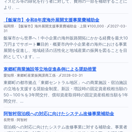
ィスビル等の緑化を行う者に対して、費用の一部を補助することに
より、…
【飯塚市】令和8年度海外展開支援事業費補助金
福岡県 · 【飯塚市】海外展開支援事業費補助金 · 上限 ¥100,000 · 〆2027-03-
31
飯塚市から世界へ！中小企業の海外販路開拓にかかる経費を最大10
万円までサポート■目的・概要市内中小企業者の海外における事業
展開を促進し、地域経済の活性化と地域産業の振興を図ることを目
的としています。…
東郷町商業施設等立地促進条例による奨励措置
愛知県 · 東郷町産業振興課商工係 · 〆2028-03-31
東郷町の都市拠点「東郷セントラル地区」への商業施設・宿泊施設
の立地を支援する奨励金制度。新設・増設時の固定資産税相当額の
50～100％を3年間交付、償却資産取得時の固定資産税相当額を1年
間交付、…
阿智村宿泊税への対応に向けたシステム改修事業補助金
長野県 · 阿智村
宿泊税への対応に向けたシステム改修事業に対する補助金。事業者