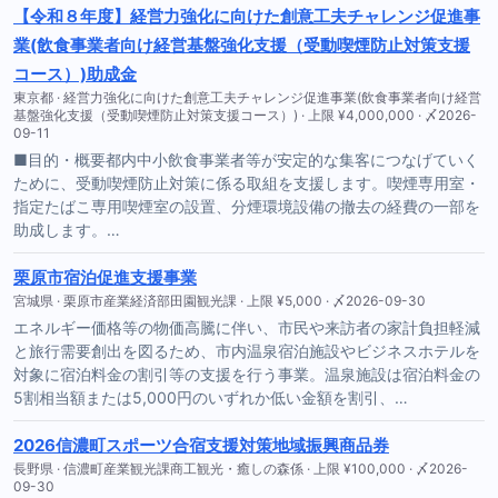
【令和８年度】経営力強化に向けた創意工夫チャレンジ促進事
業(飲食事業者向け経営基盤強化支援（受動喫煙防止対策支援
コース）)助成金
東京都 · 経営力強化に向けた創意工夫チャレンジ促進事業(飲食事業者向け経営
基盤強化支援（受動喫煙防止対策支援コース）) · 上限 ¥4,000,000 · 〆2026-
09-11
■目的・概要都内中小飲食事業者等が安定的な集客につなげていく
ために、受動喫煙防止対策に係る取組を支援します。喫煙専用室・
指定たばこ専用喫煙室の設置、分煙環境設備の撤去の経費の一部を
助成します。…
栗原市宿泊促進支援事業
宮城県 · 栗原市産業経済部田園観光課 · 上限 ¥5,000 · 〆2026-09-30
エネルギー価格等の物価高騰に伴い、市民や来訪者の家計負担軽減
と旅行需要創出を図るため、市内温泉宿泊施設やビジネスホテルを
対象に宿泊料金の割引等の支援を行う事業。温泉施設は宿泊料金の
5割相当額または5,000円のいずれか低い金額を割引、…
2026信濃町スポーツ合宿支援対策地域振興商品券
長野県 · 信濃町産業観光課商工観光・癒しの森係 · 上限 ¥100,000 · 〆2026-
09-30