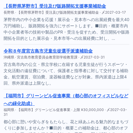
【長野県茅野市】受注及び販路開拓支援事業補助金
長野県 · 【長野県茅野市】受注及び販路開拓支援事業補助金 · 〆2027-03-17
茅野市内の中小企業を応援！展示会・見本市への出展経費を最大40
万円補助し、販路開拓を強力にサポートします。■目的・概要市内
中小企業者等の技術や製品のPR・受注を促すため、受注開拓や販路
開拓を目的とした展示会・見本市等への出展経費に対し、…
令和８年度宮古島市児童生徒選手派遣補助金
沖縄県 · 宮古島市教育委員会教育部学校教育課 · 〆2027-03-31
宮古島市内の公立・県立学校に在籍する児童生徒が行うスポーツ・
文化活動の遠征費について、保護者と指導者に対して交付する補助
金。航空運賃、宿泊費、楽器輸送費などが対象。県内派遣は上限4
回、県外派遣は上限なし。
【福岡市】グリーンビル促進事業（都心部のオフィスビルなど
への緑化助成）
福岡県 · 【福岡市】グリーンビル促進事業 · 上限 ¥30,000,000 · 〆2027-03-
31
都心部に憩いや安らぎをもたらし、花と緑あふれる魅力的なまちづ
くりに参加しませんか？■目的・概要この補助金は、都心部のオフ