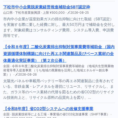
下松市中小企業脱炭素経営推進補助金SBT認定枠
山口県 · 下松市産業振興課 · 上限 ¥500,000 · 〆2026-08-25
市内中小企業が温室効果ガスの排出抑制に向けた取組（SBT認定）
を実施する際に要した経費に対し、最大50万円まで補助金を交付し
ます。対象経費はコンサルティング費用、システム導入費、申請費
用等です。
【令和８年度】二酸化炭素排出抑制対策事業費等補助金 （国内
資源循環体制構築に向けた再エネ関連製品及びベース素材の全
体最適化実証事業）（第２次公募）
全国 · 令和８年度二酸化炭素排出抑制対策事業費等補助金 （地域共生型廃棄物
発電等導入促進事業 （うち地域の廃棄物を活用した地域エネルギー創出事
業）） · 〆2026-08-26
太陽光パネルや車載用バッテリー等の再エネ関連製品に含有されて
いる、非鉄金属・レアメタルを適切にリユース、リサイクルし、ま
た、ガラス等のベース素材の代替を図るための省CO2型のリサイク
ル技術向上と、リサイクル原料の品質向上を図り、…
【令和8年度】省CO2型システムへの改修支援事業
全国 · 脱炭素技術等による工場・事業場の省CO2化加速事業（SHIFT事業） ·