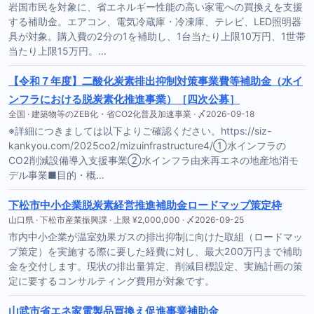
岩国市民を対象に、省エネルギー性能の高い家電への買換えを支援
する補助金。エアコン、電気冷蔵庫・冷凍庫、テレビ、LED照明器
具が対象。購入費の2分の1を補助し、1台当たり上限10万円、1世帯
当たり上限15万円。…
【令和７年度】二酸化炭素排出抑制対策事業費等補助金（水イ
ンフラにおける脱炭素化推進事業）［四次公募］
全国 · 建築物等のZEB化・省CO2化普及加速事業 · 〆2026-09-18
※詳細につきましては以下よりご確認ください。https://siz-
kankyou.com/2025co2/mizuinfrastructure4/①水インフラの
CO2削減設備導入支援事業②水インフラ由来再エネの地産地消モ
デル事業■目的・概…
下松市中小企業脱炭素経営推進補助金ロードマップ策定枠
山口県 · 下松市産業振興課 · 上限 ¥2,000,000 · 〆2026-09-25
市内中小企業が温室効果ガスの排出抑制に向けた取組（ロードマッ
プ策定）を実施する際に要した経費に対し、最大200万円まで補助
金を交付します。現状の排出量算定、削減目標設定、実施計画の策
定に要するコンサルティング費用が対象です。
山武市省エネ家電製品買換え促進事業補助金