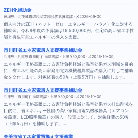
ZEH化補助金
茨城県 · 北茨城市環境産業部脱炭素推進課 · 〆2026-09-30
個人向けのZEH（ネット・ゼロ・エネルギー・ハウス）化に対する
補助金。令和8年度の予算額は16,500,000円。住宅の高い省エネ性
能と再生可能エネルギーの導入を支援。
市川町省エネ家電購入支援事業補助金
兵庫県 · 兵庫県市川町 住民環境課 · 上限 ¥50,000 · 〆2026-10-09
エネルギー価格高騰による家計負担軽減と温室効果ガス削減を目的
に、省エネ性能の高い家庭用電気機械器具製品の購入に対して補助
金を交付します。対象経費の50%（上限5万円）を補助します。
市川町省エネ家電購入支援事業補助金
兵庫県 · 市川町住民環境課 · 上限 ¥50,000 · 〆2026-10-09
エネルギー価格高騰による家計負担軽減と温室効果ガス排出削減を
目的に、省エネルギー性能の高い家庭用電気機械器具（エアコン、
冷蔵庫、LED照明機器）の購入・設置に対して、対象経費の50%
（上限5万円）を補助します。…
奄美市省エネ家電買換え支援事業