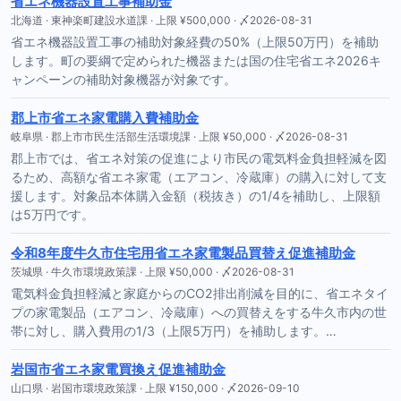
省エネ機器設置工事補助金
北海道 · 東神楽町建設水道課 · 上限 ¥500,000 · 〆2026-08-31
省エネ機器設置工事の補助対象経費の50%（上限50万円）を補助
します。町の要綱で定められた機器または国の住宅省エネ2026キ
ャンペーンの補助対象機器が対象です。
郡上市省エネ家電購入費補助金
岐阜県 · 郡上市市民生活部生活環境課 · 上限 ¥50,000 · 〆2026-08-31
郡上市では、省エネ対策の促進により市民の電気料金負担軽減を図
るため、高額な省エネ家電（エアコン、冷蔵庫）の購入に対して支
援します。対象品本体購入金額（税抜き）の1/4を補助し、上限額
は5万円です。
令和8年度牛久市住宅用省エネ家電製品買替え促進補助金
茨城県 · 牛久市環境政策課 · 上限 ¥50,000 · 〆2026-08-31
電気料金負担軽減と家庭からのCO2排出削減を目的に、省エネタイ
プの家電製品（エアコン、冷蔵庫）への買替えをする牛久市内の世
帯に対し、購入費用の1/3（上限5万円）を補助します。…
岩国市省エネ家電買換え促進補助金
山口県 · 岩国市環境政策課 · 上限 ¥150,000 · 〆2026-09-10