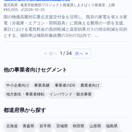
鹿児島県 · 奄美市総務部プロジェクト推進課しまさばくり推進室 · 上限
¥50,000 · 〆2026-10-23
国の物価高騰対応重点支援交付金を活用し、既存の家電を省エネ家
電（冷蔵庫・エアコン・照明器具）に買換える費用の一部を支援。
家計における電気料金の負担軽減と温室効果ガスの排出削減を目的
とする。補助率は補助対象経費の3分の1以内で、…
1 / 34
← 前へ
次へ →
他の事業者向けセグメント
中小企業向け
事業承継
事業者のDX
農業者向け
地方創生・事業者移転
インバウンド・観光事業
都道府県から探す
北海道
青森県
岩手県
宮城県
秋田県
山形県
福島県