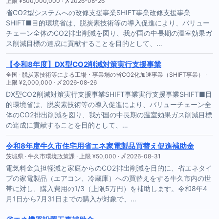
上限 ¥500,000,000 · 〆2026-08-26
省CO2型システムへの改修支援事業SHIFT事業改修支援事業
SHIFT■目的環境省は、脱炭素技術等の導入促進により、バリュー
チェーン全体のCO2排出削減を図り、我が国の中長期の温室効果ガ
ス削減目標の達成に貢献することを目的として、…
【令和8年度】DX型CO2削減対策実行支援事業
全国 · 脱炭素技術等による工場・事業場の省CO2化加速事業（SHIFT事業） ·
上限 ¥2,000,000 · 〆2026-08-26
DX型CO2削減対策実行支援事業SHIFT事業実行支援事業SHIFT■目
的環境省は、脱炭素技術等の導入促進により、バリューチェーン全
体のCO2排出削減を図り、我が国の中長期の温室効果ガス削減目標
の達成に貢献することを目的として、…
令和8年度牛久市住宅用省エネ家電製品買替え促進補助金
茨城県 · 牛久市環境政策課 · 上限 ¥50,000 · 〆2026-08-31
電気料金負担軽減と家庭からのCO2排出削減を目的に、省エネタイ
プの家電製品（エアコン、冷蔵庫）への買替えをする牛久市内の世
帯に対し、購入費用の1/3（上限5万円）を補助します。令和8年4
月1日から7月31日までの購入が対象で、…