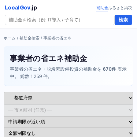
LocalGov
.jp
補助金
ふるさと納税
検索
ホーム
/
補助金検索
/ 事業者の省エネ
事業者の省エネ補助金
事業者の省エネ・脱炭素設備投資の補助金を
670件
表示
中。 総数 1,259 件。