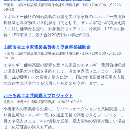
千葉県 · 山武市建設環境部環境保全課生活環境係 · 上限 ¥200,000 · 〆2026-
09-30
エネルギー価格の物価高騰の影響を受ける家庭のエネルギー費用負
担軽減と温室効果ガス削減を目的として、省エネ家電への買換え購
入に対し補助金を交付。対象製品はエアコン、冷蔵庫、LED照明器
具・LED電球で、最大合計20万円の補助が可能。
山武市省エネ家電製品買換え促進事業補助金
千葉県 · 山武市建設環境部環境保全課生活環境係 · 上限 ¥200,000 · 〆2026-
09-30
エネルギー価格高騰の影響を受ける家庭のエネルギー費用負担軽減
と温室効果ガス削減を目的として、省エネ家電（エアコン、冷蔵
庫、LED照明）への買換え購入に対し、国の物価高騰対応重点支援
地方創生臨時交付金を活用した補助金を交付します。…
おたる再エネ共同購入プロジェクト
北海道 · 小樽市生活環境部環境課 · 〆2026-09-30
小樽市内の事業者を対象に、リバースオークションと共同調達によ
り再生可能エネルギー電力を適正価格で調達できるプロジェクト。
再エネ電力メニューへの切替が必須。電力契約の切替が難しい場合
は非化石証書の購入も可能。