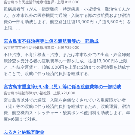
宮古島市市民生活部健康増進課 · 上限 ¥13,000
難病患者等（がん・指定難病・特定疾患・小児慢性・難治性てんか
ん）が本市以外の医療機関で通院・入院する際の渡航費および宿泊
費の一部を助成します。航空路は往復13,000円（片道6,500円）を
上限、…
宮古島市不妊治療等に係る渡航費等の一部助成
宮古島市市民生活部健康増進課 · 上限 ¥29,000
不妊治療、不育症検査・治療、または本市以外での出産・妊産婦健
康診査を受ける者の渡航費等の一部を助成。往復13,000円を上限
とした航空運賃と、1泊8,000円を上限に2泊までの宿泊費を助成す
ることで、渡航に伴う経済的負担を軽減する。
宮古島市重度障がい者（児）等に係る渡航費等の一部助成
宮古島市福祉部障がい福祉課 · 上限 ¥21,000
宮古島市以外での通院・入院を余儀なくされている重度障がい者
（児）等の渡航に伴う経済的負担を軽減するため、渡航運賃、宿泊
費、航空機内ストレッチャー・酸素ボンベ使用料を助成します。年
度内6回まで対象。
ふるさと納税寄附金