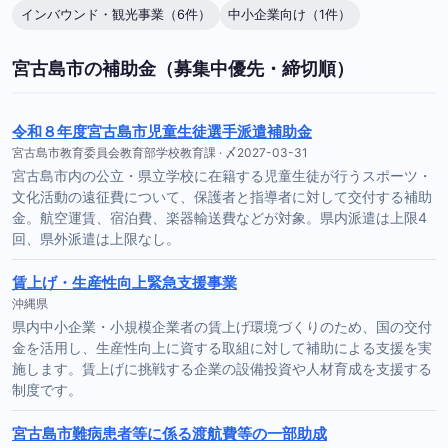
インバウンド・観光事業（6件）
中小企業向け（1件）
宮古島市の補助金（募集中優先・締切順）
令和８年度宮古島市児童生徒選手派遣補助金
宮古島市教育委員会教育部学校教育課 · 〆2027-03-31
宮古島市内の公立・県立学校に在籍する児童生徒が行うスポーツ・
文化活動の遠征費について、保護者と指導者に対して交付する補助
金。航空運賃、宿泊費、楽器輸送費などが対象。県内派遣は上限4
回、県外派遣は上限なし。
賃上げ・生産性向上緊急支援事業
沖縄県
県内中小企業・小規模企業者の賃上げ環境づくりのため、国の交付
金を活用し、生産性向上に資する取組に対して補助による支援を実
施します。賃上げに挑戦する企業の設備投資や人材育成を支援する
制度です。
宮古島市難病患者等に係る渡航費等の一部助成