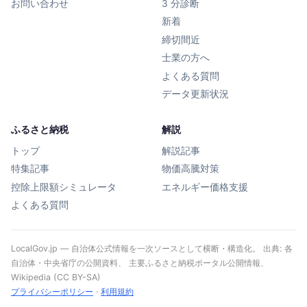
お問い合わせ
3 分診断
新着
締切間近
士業の方へ
よくある質問
データ更新状況
ふるさと納税
解説
トップ
解説記事
特集記事
物価高騰対策
控除上限額シミュレータ
エネルギー価格支援
よくある質問
LocalGov.jp — 自治体公式情報を一次ソースとして横断・構造化。 出典: 各
自治体・中央省庁の公開資料、 主要ふるさと納税ポータル公開情報、
Wikipedia (CC BY-SA)
プライバシーポリシー
·
利用規約