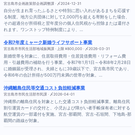
宮古島市企画政策部企画調整課 · 〆2024-12-31
自分が生まれ育ったふるさとや特別に思い入れがあるまちを応援す
る制度。地方公共団体に対して2,000円を超える寄附をした場合、
その超過分が所得税と翌年度分の個人住民税から控除または還付さ
れます。ワンストップ特例制度により、…
令和7年度ミャーク新婚ライフサポート事業
宮古島市市民生活部地域振興課 · 上限 ¥800,000 · 〆2026-03-31
新婚世帯を対象に、住居取得費用・住居賃借費用・リフォーム費
用・引越費用の補助を行う事業。令和7年1月1日～令和8年2月28日
に婚姻届が受理され、夫婦ともに39歳以下で、宮古島市民であり、
令和6年の合計所得が500万円未満の世帯が対象。…
沖縄離島住民等交通コスト負担軽減事業
宮古島市市民生活部市民課 · 〆2026-04-01
沖縄県の離島住民を対象とした交通コスト負担軽減事業。離島住民
割引運賃カードの交付と、小児および障がい者手帳保有者に対する
航空運賃の一部還付を実施。宮古-那覇間、宮古-石垣間、下地島-那
覇間の路線が対象。