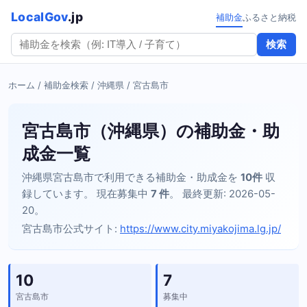
LocalGov
.jp
補助金
ふるさと納税
検索
ホーム
/
補助金検索
/
沖縄県
/ 宮古島市
宮古島市（沖縄県）の補助金・助
成金一覧
沖縄県宮古島市で利用できる補助金・助成金を
10件
収
録しています。 現在募集中
7 件
。 最終更新: 2026-05-
20。
宮古島市公式サイト:
https://www.city.miyakojima.lg.jp/
10
7
宮古島市
募集中