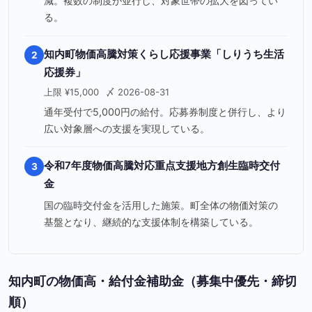
減。複数の制度が並行し、対象世帯の拡大を図ってい
る。
知内町物価高騰対策くらし応援事業「しりうち生活
2
応援券」
上限 ¥15,000
〆 2026-08-31
通年受付で5,000円の給付。応募券制度と併行し、より
広い対象層への支援を実現している。
令和7年度物価高騰対応重点支援地方創生臨時交付
3
金
国の臨時交付金を活用した施策。町全体の物価対策の
基盤となり、継続的な支援体制を構築している。
知内町の物価高・給付金補助金（募集中優先・締切
順）