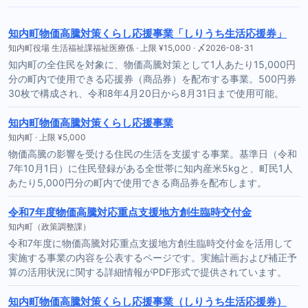
知内町物価高騰対策くらし応援事業「しりうち生活応援券」
知内町役場 生活福祉課福祉医療係 · 上限 ¥15,000 · 〆2026-08-31
知内町の全住民を対象に、物価高騰対策として1人あたり15,000円
分の町内で使用できる応援券（商品券）を配布する事業。500円券
30枚で構成され、令和8年4月20日から8月31日まで使用可能。
知内町物価高騰対策くらし応援事業
知内町 · 上限 ¥5,000
物価高騰の影響を受ける住民の生活を支援する事業。基準日（令和
7年10月1日）に住民登録がある全世帯に知内産米5kgと、町民1人
あたり5,000円分の町内で使用できる商品券を配布します。
令和7年度物価高騰対応重点支援地方創生臨時交付金
知内町（政策調整課）
令和7年度に物価高騰対応重点支援地方創生臨時交付金を活用して
実施する事業の内容を公表するページです。実施計画および補正予
算の活用状況に関する詳細情報がPDF形式で提供されています。
知内町物価高騰対策くらし応援事業（しりうち生活応援券）