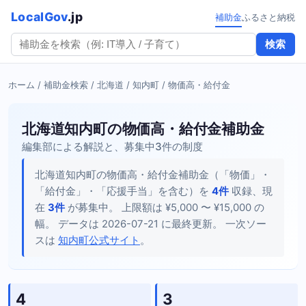
LocalGov
.jp
補助金
ふるさと納税
検索
ホーム
/
補助金検索
/
北海道
/
知内町
/ 物価高・給付金
北海道知内町の物価高・給付金補助金
編集部による解説と、募集中3件の制度
北海道知内町の物価高・給付金補助金（「物価」・
「給付金」・「応援手当」を含む）を
4件
収録、現
在
3件
が募集中。 上限額は ¥5,000 〜 ¥15,000 の
幅。 データは 2026-07-21 に最終更新。 一次ソー
スは
知内町公式サイト
。
4
3