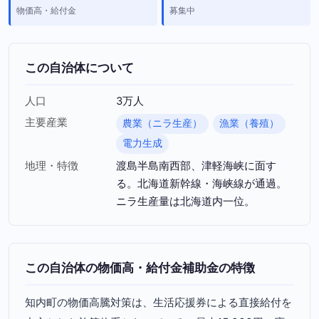
物価高・給付金
募集中
この自治体について
人口
3万人
主要産業
農業（ニラ生産）
漁業（養殖）
電力生成
地理・特徴
渡島半島南西部、津軽海峡に面す
る。北海道新幹線・海峡線が通過。
ニラ生産量は北海道内一位。
この自治体の物価高・給付金補助金の特徴
知内町の物価高騰対策は、生活応援券による直接給付を