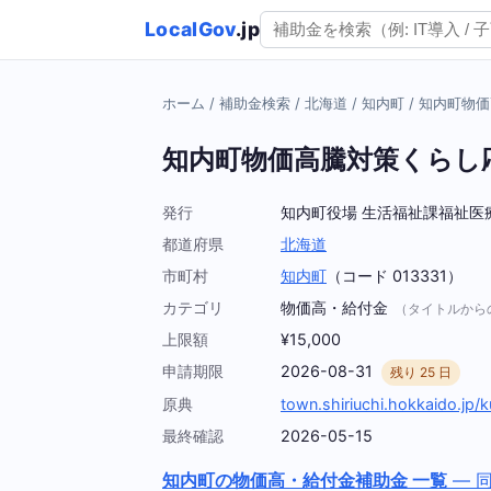
LocalGov
.jp
ホーム
/
補助金検索
/
北海道
/
知内町
/
知内町物価
知内町物価高騰対策くらし
発行
知内町役場 生活福祉課福祉医
都道府県
北海道
市町村
知内町
（コード 013331）
カテゴリ
物価高・給付金
（タイトルから
上限額
¥15,000
申請期限
2026-08-31
残り 25 日
原典
town.shiriuchi.hokkaido.jp/
最終確認
2026-05-15
知内町の物価高・給付金補助金 一覧
— 