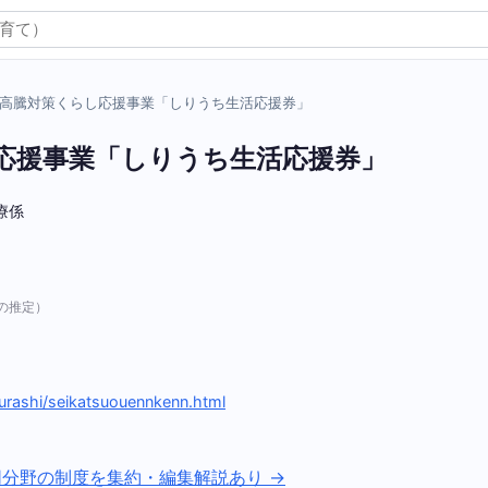
高騰対策くらし応援事業「しりうち生活応援券」
応援事業「しりうち生活応援券」
療係
の推定）
kurashi/seikatsuouennkenn.html
同分野の制度を集約・編集解説あり →