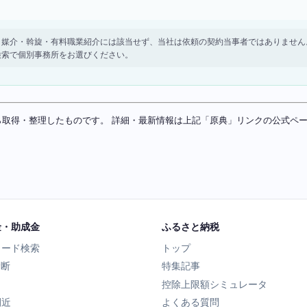
。 紹介・媒介・斡旋・有料職業紹介には該当せず、当社は依頼の契約当事者ではありま
検索で個別事務所をお選びください。
ソースから取得・整理したものです。 詳細・最新情報は上記「原典」リンクの公式
金・助成金
ふるさと納税
ワード検索
トップ
診断
特集記事
控除上限額シミュレータ
間近
よくある質問