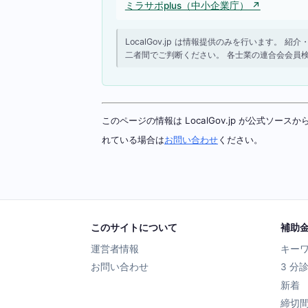
ミラサポplus（中小企業庁） ↗
LocalGov.jp は情報提供のみを行います
二者間でご判断ください。 各士業の連合会会員
このページの情報は LocalGov.jp が公式
れている場合は
お問い合わせ
ください。
このサイトについて
補助
運営者情報
キー
お問い合わせ
3 分
新着
締切