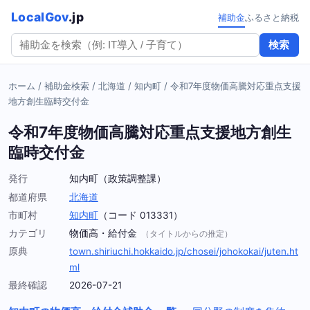
LocalGov
.jp
補助金
ふるさと納税
検索
ホーム
/
補助金検索
/
北海道
/
知内町
/
令和7年度物価高騰対応重点支援
地方創生臨時交付金
令和7年度物価高騰対応重点支援地方創生
臨時交付金
発行
知内町（政策調整課）
都道府県
北海道
市町村
知内町
（コード 013331）
カテゴリ
物価高・給付金
（タイトルからの推定）
原典
town.shiriuchi.hokkaido.jp/chosei/johokokai/juten.ht
ml
最終確認
2026-07-21