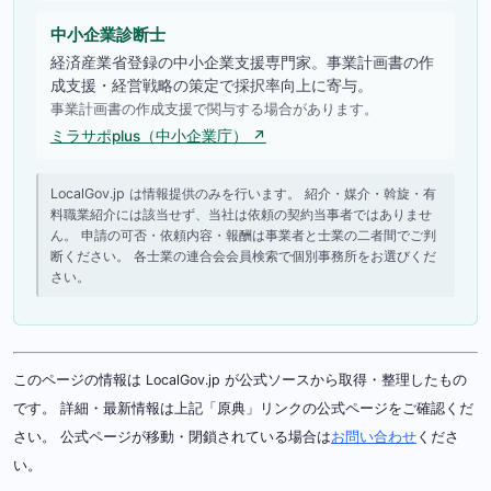
中小企業診断士
経済産業省登録の中小企業支援専門家。事業計画書の作
成支援・経営戦略の策定で採択率向上に寄与。
事業計画書の作成支援で関与する場合があります。
ミラサポplus（中小企業庁） ↗
LocalGov.jp は情報提供のみを行います。 紹介・媒介・斡旋・有
料職業紹介には該当せず、当社は依頼の契約当事者ではありませ
ん。 申請の可否・依頼内容・報酬は事業者と士業の二者間でご判
断ください。 各士業の連合会会員検索で個別事務所をお選びくだ
さい。
このページの情報は LocalGov.jp が公式ソースから取得・整理したもの
です。 詳細・最新情報は上記「原典」リンクの公式ページをご確認くだ
さい。 公式ページが移動・閉鎖されている場合は
お問い合わせ
くださ
い。