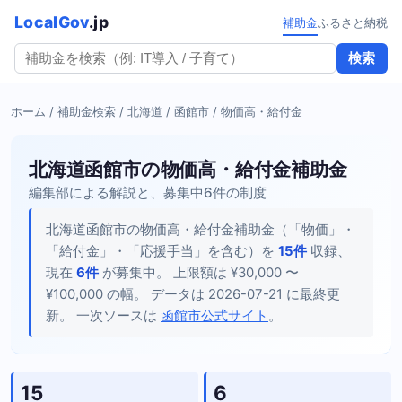
LocalGov
.jp
補助金
ふるさと納税
検索
ホーム
/
補助金検索
/
北海道
/
函館市
/ 物価高・給付金
北海道函館市の物価高・給付金補助金
編集部による解説と、募集中6件の制度
北海道函館市の物価高・給付金補助金（「物価」・
「給付金」・「応援手当」を含む）を
15件
収録、
現在
6件
が募集中。 上限額は ¥30,000 〜
¥100,000 の幅。 データは 2026-07-21 に最終更
新。 一次ソースは
函館市公式サイト
。
15
6