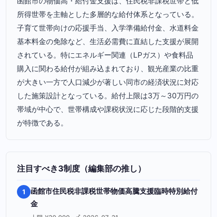
函館市の物価高・給付金支援は、住民税非課税世帯と低
所得世帯を主軸とした多層的な給付体系となっている。
子育て世帯向けの応援手当、入学準備給付金、水道料金
基本料金の免除など、生活必需費に直結した支援が展開
されている。特にエネルギー関連（LPガス）や食料品
購入に関わる給付が組み込まれており、観光産業の比重
が大きい一方で人口減少が著しい同市の経済状況に対応
した施策設計となっている。給付上限は3万～30万円の
帯域が中心で、世帯構成や課税状況に応じた段階的支援
が特徴である。
注目すべき3制度（編集部の推し）
函館市住民税非課税世帯物価高騰支援臨時特別給付
1
金