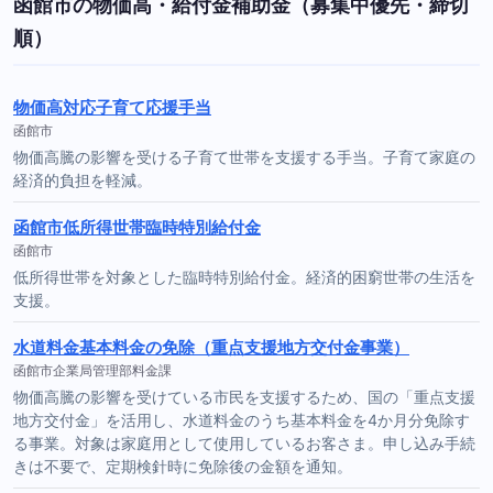
函館市の物価高・給付金補助金（募集中優先・締切
順）
物価高対応子育て応援手当
函館市
物価高騰の影響を受ける子育て世帯を支援する手当。子育て家庭の
経済的負担を軽減。
函館市低所得世帯臨時特別給付金
函館市
低所得世帯を対象とした臨時特別給付金。経済的困窮世帯の生活を
支援。
水道料金基本料金の免除（重点支援地方交付金事業）
函館市企業局管理部料金課
物価高騰の影響を受けている市民を支援するため、国の「重点支援
地方交付金」を活用し、水道料金のうち基本料金を4か月分免除す
る事業。対象は家庭用として使用しているお客さま。申し込み手続
きは不要で、定期検針時に免除後の金額を通知。