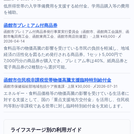
低所得世帯の入学準備費用を支援する給付金。学用品購入等の費用
を補助。
函館市プレミアム付商品券
函館市プレミアム付商品券発行事業実行委員会（函館市、函館商工会議所、函
館市亀田商工会、函館東商工会、函館市商店街連盟） · 上限 ¥49,000 · 〆
2026-04-14
食料品等の物価高騰の影響を受けている市民の負担を軽減し、地域
経済の活性化を図るため発行される商品券。1セット5,000円で
7,000円分の商品券が購入でき、プレミアム率は40%。紙商品券と
電子商品券の2種類から選択可能。
函館市住民税非課税世帯物価高騰支援臨時特別給付金
函館市保健福祉部地域包括ケア推進課 · 上限 ¥30,000 · 〆2026-07-31
エネルギー・食料品価格等の物価高騰の影響を受けている生活者に
対する支援として、国の「重点支援地方交付金」を活用し、住民税
均等割が非課税である世帯に対し臨時特別給付金を支給します。
ライフステージ別の利用ガイド