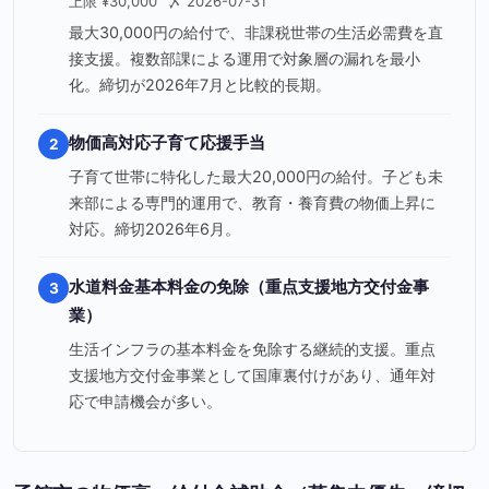
上限 ¥30,000
〆 2026-07-31
最大30,000円の給付で、非課税世帯の生活必需費を直
接支援。複数部課による運用で対象層の漏れを最小
化。締切が2026年7月と比較的長期。
物価高対応子育て応援手当
2
子育て世帯に特化した最大20,000円の給付。子ども未
来部による専門的運用で、教育・養育費の物価上昇に
対応。締切2026年6月。
水道料金基本料金の免除（重点支援地方交付金事
3
業）
生活インフラの基本料金を免除する継続的支援。重点
支援地方交付金事業として国庫裏付けがあり、通年対
応で申請機会が多い。