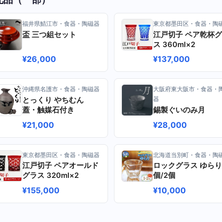
福井県鯖江市・食器・陶磁器
東京都墨田区・食器・陶
盃 三つ組セット
江戸切子 ペア乾杯
ス 360ml×2
¥26,000
¥137,000
沖縄県名護市・食器・陶磁器
大阪府東大阪市・食器・
とっくり やちむん
器
蓋・触媒石付き
錫製ぐいのみ月
¥21,000
¥28,000
東京都墨田区・食器・陶磁器
北海道当別町・食器・陶
江戸切子 ペアオールド
ロックグラス ゆらり 
グラス 320ml×2
個/2個
¥155,000
¥10,000