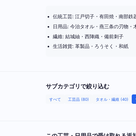
伝統工芸: 江戸切子・有田焼・南部鉄
日用品: 今治タオル・燕三条の刃物・
繊維: 結城紬・西陣織・備前刺子
生活雑貨: 革製品・ろうそく・和紙
サブカテゴリで絞り込む
すべて
工芸品 (80)
タオル・繊維 (40)
この工芸・日用品で受け取れる返