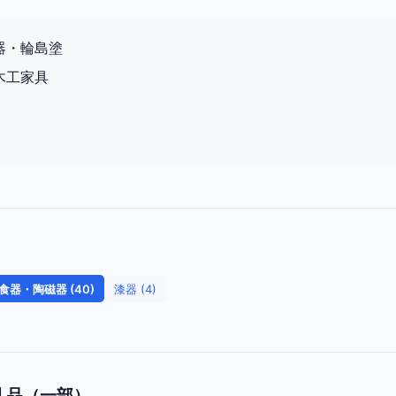
器・輪島塗
木工家具
食器・陶磁器 (40)
漆器 (4)
礼品（一部）