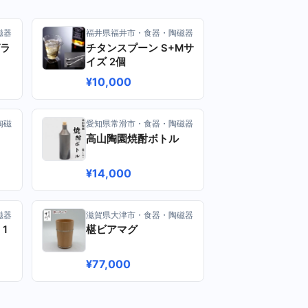
磁器
福井県福井市・食器・陶磁器
グラ
チタンスプーン S+Mサ
イズ 2個
¥10,000
陶磁
愛知県常滑市・食器・陶磁器
高山陶園焼酎ボトル
¥14,000
磁器
滋賀県大津市・食器・陶磁器
1
椹ビアマグ
¥77,000