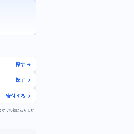
。
探す →
探す →
寄付する →
どうかでの差はありませ