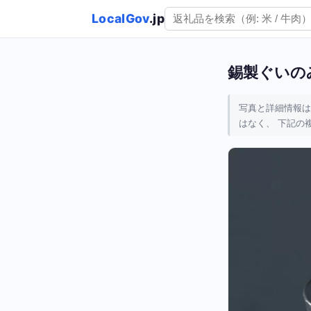
LocalGov
.jp
錫製ぐいの
写真と詳細情報は
はなく、 下記の